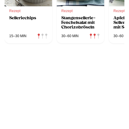
Rezept
Rezept
Rezept
Selleriechips
Stangensellerie-
Apfel-
Fenchelsalat mit
Seller
Chorizobröseln
mit Sel
und ge
Wachte
15–30 MIN
30–60 MIN
30–60 MI