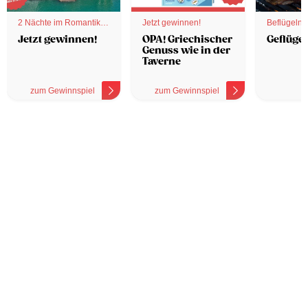
2 Nächte im Romantik
Jetzt gewinnen!
Beflügelnd
Hotel
Jetzt gewinnen!
OPA! Griechischer
Geflügel
Genuss wie in der
Taverne
zum Gewinnspiel
zum Gewinnspiel
z