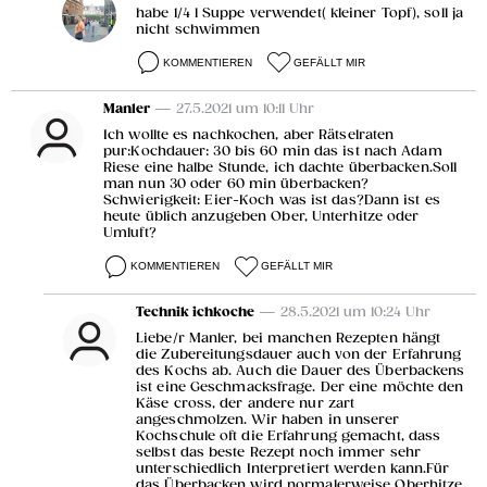
habe 1/4 l Suppe verwendet( kleiner Topf), soll ja
nicht schwimmen
KOMMENTIEREN
GEFÄLLT MIR
Manler
— 27.5.2021 um 10:11 Uhr
Ich wollte es nachkochen, aber Rätselraten
pur:Kochdauer: 30 bis 60 min das ist nach Adam
Riese eine halbe Stunde, ich dachte überbacken.Soll
man nun 30 oder 60 min überbacken?
Schwierigkeit: Eier-Koch was ist das?Dann ist es
heute üblich anzugeben Ober, Unterhitze oder
Umluft?
KOMMENTIEREN
GEFÄLLT MIR
Technik ichkoche
— 28.5.2021 um 10:24 Uhr
Liebe/r Manler, bei manchen Rezepten hängt
die Zubereitungsdauer auch von der Erfahrung
des Kochs ab. Auch die Dauer des Überbackens
ist eine Geschmacksfrage. Der eine möchte den
Käse cross, der andere nur zart
angeschmolzen. Wir haben in unserer
Kochschule oft die Erfahrung gemacht, dass
selbst das beste Rezept noch immer sehr
unterschiedlich Interpretiert werden kann.Für
das Überbacken wird normalerweise Oberhitze