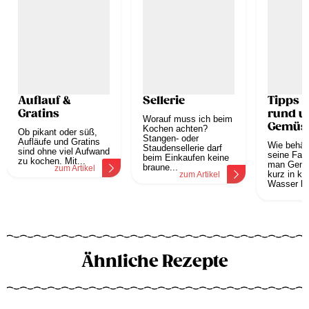
Auflauf &
Sellerie
Tipps &
Gratins
rund 
Worauf muss ich beim
Gemüs
Kochen achten?
Ob pikant oder süß,
Stangen- oder
Aufläufe und Gratins
Wie behä
Staudensellerie darf
sind ohne viel Aufwand
seine Far
beim Einkaufen keine
zu kochen. Mit...
man Gemü
braune...
zum Artikel
kurz in k
zum Artikel
Wasser leg
z
Ähnliche Rezepte