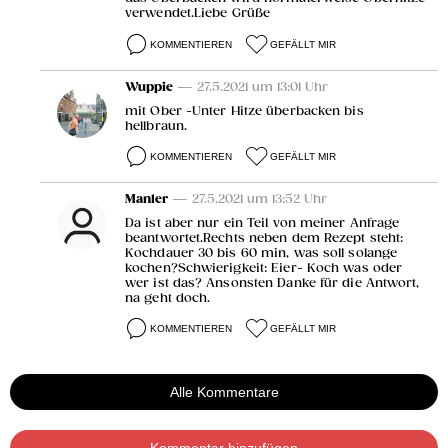
verwendet.Liebe Grüße
KOMMENTIEREN
GEFÄLLT MIR
Wuppie
— 27.5.2021 um 13:01 Uhr
mit Ober -Unter Hitze überbacken bis
hellbraun.
KOMMENTIEREN
GEFÄLLT MIR
Manler
— 27.5.2021 um 13:52 Uhr
Da ist aber nur ein Teil von meiner Anfrage
beantwortet.Rechts neben dem Rezept steht:
Kochdauer 30 bis 60 min, was soll solange
kochen?Schwierigkeit: Eier- Koch was oder
wer ist das? Ansonsten Danke für die Antwort,
na geht doch.
KOMMENTIEREN
GEFÄLLT MIR
Alle Kommentare
Kommentar hinzufügen