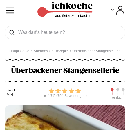
Toggle
Toggle
Was wollen Sie suchen
Suchen
Hauptspeise
Abendessen Rezepte
Überbackener Stangensellerie
Überbackener Stangensellerie
Kochdauer
Bewerten
Schwierig
30–60
MIN
★ 4,7/5 (794 Bewertungen)
einfach