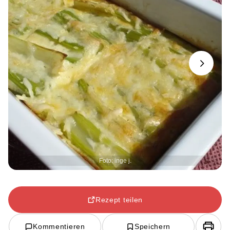
Next
Foto: inge j.
Rezept teilen
Kommentieren
Speichern