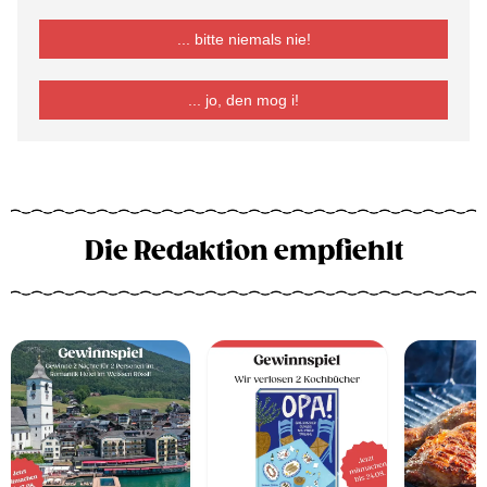
... bitte niemals nie!
... jo, den mog i!
Die Redaktion empfiehlt