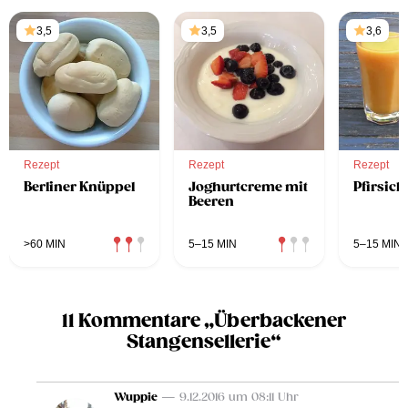
3,5
3,5
3,6
Rezept
Rezept
Rezept
Berliner Knüppel
Joghurtcreme mit
Pfirsic
Beeren
>60 MIN
5–15 MIN
5–15 MIN
11 Kommentare „Überbackener
Stangensellerie“
Wuppie
— 9.12.2016 um 08:11 Uhr