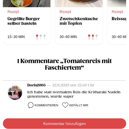
Rezept
Rezept
Rezept
Gegrillte Burger
Zwetschkenkuchen
Reissup
selber basteln
mit Topfen
15–30 MIN
30–60 MIN
30–60 MIN
1 Kommentare „Tomatenreis mit
Faschiertem“
Doris2003
— 22.8.2020 um 22:49 Uhr
Ich habe statt normalem Reis die Kritharaki Nudeln
genommen, wurde super
KOMMENTIEREN
GEFÄLLT MIR
Kommentar hinzufügen