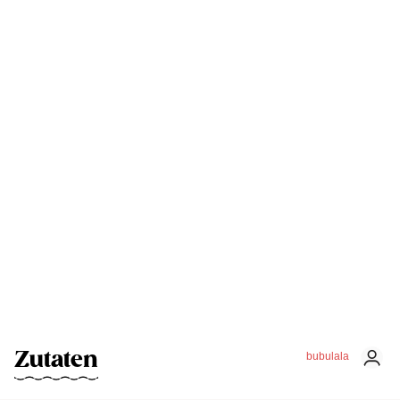
Zutaten
bubulala