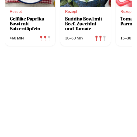
Rezept
Rezept
Rezept
Gefüllte Paprika-
Buddha Bowl mit
Tomate
Bowl mit
Beef, Zucchini
Parmes
Salzerdäpfeln
und Tomate
>60 MIN
30–60 MIN
15–30 MI