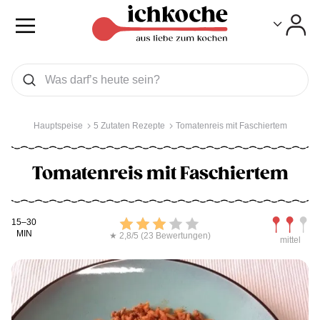
Toggle
Toggle
Was wollen Sie suchen
Suchen
Hauptspeise
5 Zutaten Rezepte
Tomatenreis mit Faschiertem
Tomatenreis mit Faschiertem
Kochdauer
Bewerten
Schwierig
15–30
MIN
★ 2,8/5 (23 Bewertungen)
mittel