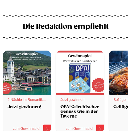
Die Redaktion empfiehlt
2 Nächte im Romantik
Jetzt gewinnen!
Beflügelnd
Hotel
Jetzt gewinnen!
OPA! Griechischer
Geflügel
Genuss wie in der
Taverne
zum Gewinnspiel
zum Gewinnspiel
z