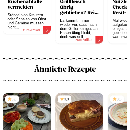
Küchenabfälle
Grillfleisch
Nützlic
vermeiden
übrig
Checkli
geblieben? Kein
Restl-
Stängel von Kräutern
Problem!
oder Schalen von Obst
Es kommt immer
Mal wiede
und Gemüse müssen
wieder vor, dass nach
aufgekoch
nicht...
dem Grillen einiges an
einiges is
zum Artikel
Essen übrig bleibt,
geblieben
doch was soll...
war umwer
zum Artikel
z
Ähnliche Rezepte
3,6
3,3
3,5