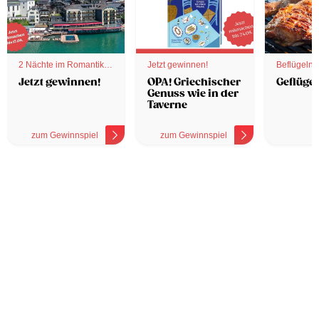
2 Nächte im Romantik
Jetzt gewinnen!
Beflügelnd
Hotel
Jetzt gewinnen!
OPA! Griechischer
Geflügel
Genuss wie in der
Taverne
zum Gewinnspiel
zum Gewinnspiel
z