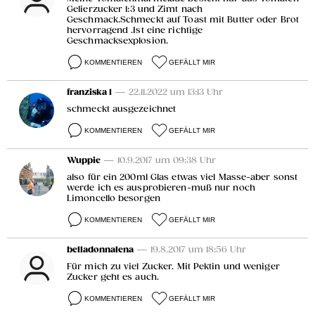
Gelierzucker 1:3 und Zimt nach
Geschmack.Schmeckt auf Toast mit Butter oder Brot
hervorragend .Ist eine richtige
Geschmacksexplosion.
KOMMENTIEREN
GEFÄLLT MIR
franziska 1
— 22.11.2022 um 13:13 Uhr
schmeckt ausgezeichnet
KOMMENTIEREN
GEFÄLLT MIR
Wuppie
— 10.9.2017 um 09:38 Uhr
also für ein 200ml Glas etwas viel Masse-aber sonst
werde ich es ausprobieren-muß nur noch
Limoncello besorgen
KOMMENTIEREN
GEFÄLLT MIR
belladonnalena
— 19.8.2017 um 18:56 Uhr
Für mich zu viel Zucker. Mit Pektin und weniger
Zucker geht es auch.
KOMMENTIEREN
GEFÄLLT MIR