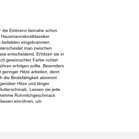
r die Einbrenn beinahe schon
e Hausmannskostklassiker
o beliebten eingebrannten
unterscheidet man zwischen
ase entscheidend. Erhitzen sie in
ach gewünschter Farbe richtet
ühren erfolgen sollte. Besonders
t geringer Hitze arbeiten, denn
h die Bindefähigkeit abnimmt.
genüber Hitze und länger
Butterschmalz. Lassen sie jede
ngenehme Rohmilchgeschmack
eebesen einrühren, um