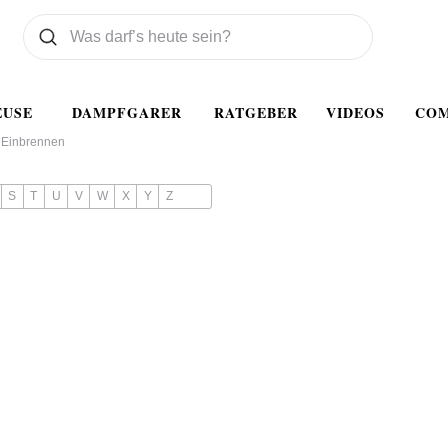
Was wollen Sie suchen
Suchen
EUSE
DAMPFGARER
RATGEBER
VIDEOS
CO
Einbrennen
S
T
U
V
W
X
Y
Z