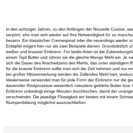
In den achtziger Jahren, zu den Anfängen der Nouvelle Cuisine, wa
verpönt, ehe man sich wieder auf ihre Notwendigkeit für so manch
besann. Ein klassischer Cremespinat oder die neuerdings wieder s
Erdäpfel mögen hier nur als zwei Beispiele dienen. Grundsätzlich 
weißer und brauner Einbrenn. Für beide Arten ist die Zubereitungsf
einem Topf Butter und rühren sie die gleiche Menge Mehl ein. Je n
sich die Dauer des Anschwitzens des Mehls, das unter ständigem R
für die braune Einbrenn sollte man sich die Zeit nehmen und nur mi
bei großer Hitzeeinwirkung werden die Zellendes Mehl hart, wodurc
Idealerweise verwendet man für jede Form der Einbrenn nur die ge
dauernder Röstprozesse wesentlich robustere geklärte Butter bzw. 
Einbrenn unbedingt einige Minuten durchkochen, damit der una
verschwindet. Die jeweilige Flüssigkeit am besten mit einem Schn
Klumpenbildung möglichst auszuschließen.