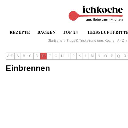
REZEPTE
BACKEN
TOP 24
HEISSLUFTFRITT
Startseite
Tipps & Tricks rund ums Kochen A - Z
A-Z
A
B
C
D
E
F
G
H
I
J
K
L
M
N
O
P
Q
R
Einbrennen