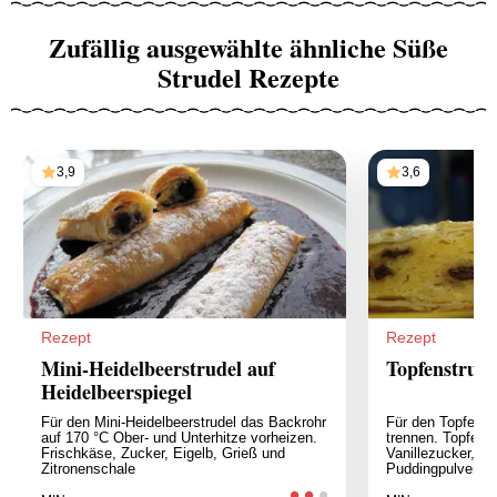
Zufällig ausgewählte ähnliche Süße
Strudel Rezepte
3,9
3,6
Rezept
Rezept
Mini-Heidelbeerstrudel auf
Topfenstrude
Heidelbeerspiegel
Für den Mini-Heidelbeerstrudel das Backrohr
Für den Topfenstr
auf 170 °C Ober- und Unterhitze vorheizen.
trennen. Topfen, 
Frischkäse, Zucker, Eigelb, Grieß und
Vanillezucker, Zi
Zitronenschale
Puddingpulver z