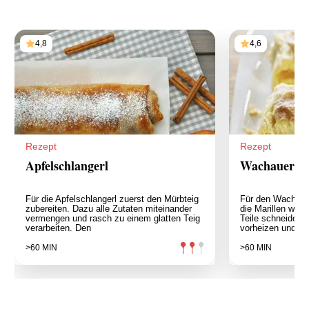
4,8
4,6
Rezept
Rezept
Apfelschlangerl
Wachauer To
Für die Apfelschlangerl zuerst den Mürbteig
Für den Wachaue
zubereiten. Dazu alle Zutaten miteinander
die Marillen wasc
vermengen und rasch zu einem glatten Teig
Teile schneiden.
verarbeiten. Den
vorheizen und
>60 MIN
>60 MIN