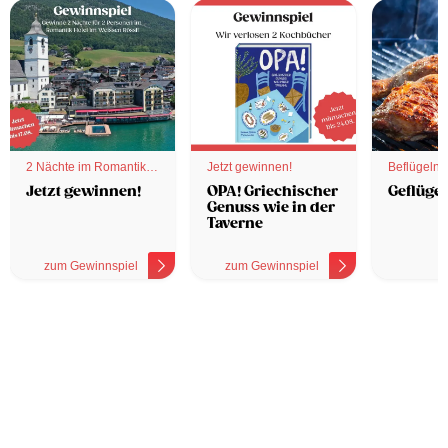
2 Nächte im Romantik
Jetzt gewinnen!
Beflügelnd
Hotel
Jetzt gewinnen!
OPA! Griechischer
Geflügel
Genuss wie in der
Taverne
zum Gewinnspiel
zum Gewinnspiel
z