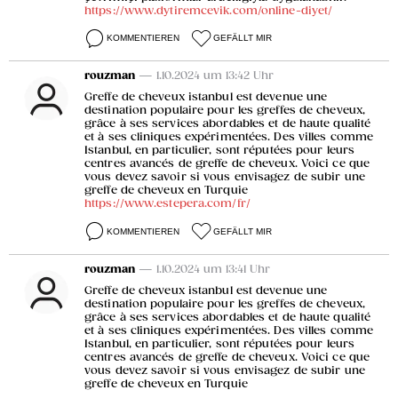
https://www.dytiremcevik.com/online-diyet/
KOMMENTIEREN
GEFÄLLT MIR
rouzman
— 1.10.2024 um 13:42 Uhr
Greffe de cheveux istanbul est devenue une
destination populaire pour les greffes de cheveux,
grâce à ses services abordables et de haute qualité
et à ses cliniques expérimentées. Des villes comme
Istanbul, en particulier, sont réputées pour leurs
centres avancés de greffe de cheveux. Voici ce que
vous devez savoir si vous envisagez de subir une
greffe de cheveux en Turquie
https://www.estepera.com/fr/
KOMMENTIEREN
GEFÄLLT MIR
rouzman
— 1.10.2024 um 13:41 Uhr
Greffe de cheveux istanbul est devenue une
destination populaire pour les greffes de cheveux,
grâce à ses services abordables et de haute qualité
et à ses cliniques expérimentées. Des villes comme
Istanbul, en particulier, sont réputées pour leurs
centres avancés de greffe de cheveux. Voici ce que
vous devez savoir si vous envisagez de subir une
greffe de cheveux en Turquie