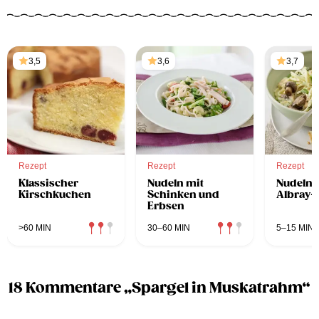
3,5
3,6
3,7
Rezept
Rezept
Rezept
Klassischer
Nudeln mit
Nudeln m
Kirschkuchen
Schinken und
Albray-
Erbsen
>60 MIN
30–60 MIN
5–15 MIN
18 Kommentare „Spargel in Muskatrahm“