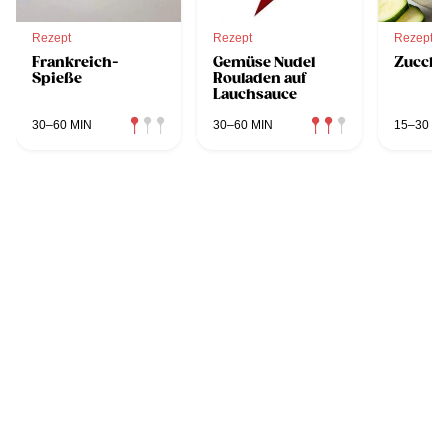
Rezept
Rezept
Rezept
Frankreich-
Gemüse Nudel
Zucchi
Spieße
Rouladen auf
Lauchsauce
30–60 MIN
30–60 MIN
15–30 MI