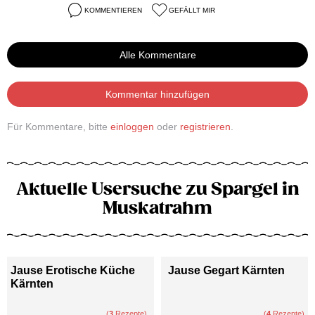
KOMMENTIEREN
GEFÄLLT MIR
Alle Kommentare
Kommentar hinzufügen
Für Kommentare, bitte
einloggen
oder
registrieren
.
Aktuelle Usersuche zu Spargel in
Muskatrahm
Jause Erotische Küche
Jause Gegart Kärnten
Kärnten
(
3
Rezepte)
(
4
Rezepte)