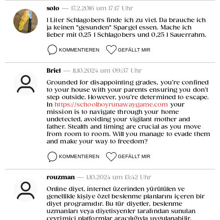
solo
— 17.2.2016 um 17:17 Uhr
1 Liter Schlagobers finde ich zu viel. Da brauche ich
ja keinen "gesunden" Spargel essen. Mache ich
lieber mit 0,25 l Schlagobers und 0,25 l Sauerrahm.
KOMMENTIEREN
GEFÄLLT MIR
Briel
— 11.10.2024 um 09:37 Uhr
Grounded for disappointing grades, you’re confined
to your house with your parents ensuring you don’t
step outside. However, you’re determined to escape.
In
https://schoolboyrunawaygame.com
your
mission is to navigate through your home
undetected, avoiding your vigilant mother and
father. Stealth and timing are crucial as you move
from room to room. Will you manage to evade them
and make your way to freedom?
KOMMENTIEREN
GEFÄLLT MIR
rouzman
— 1.10.2024 um 13:42 Uhr
Online diyet, internet üzerinden yürütülen ve
genellikle kişiye özel beslenme planlarını içeren bir
diyet programıdır. Bu tür diyetler, beslenme
uzmanları veya diyetisyenler tarafından sunulan
çevrimiçi platformlar aracılığıyla uygulanabilir.