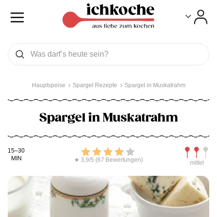
Toggle
Toggle
Was wollen Sie suchen
Suchen
Hauptspeise
Spargel Rezepte
Spargel in Muskatrahm
Spargel in Muskatrahm
Kochdauer
Bewerten
Schwierig
15–30
MIN
★ 3,9/5 (67 Bewertungen)
mittel