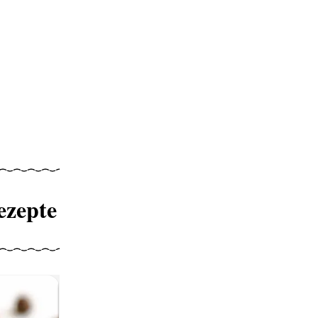
ezepte