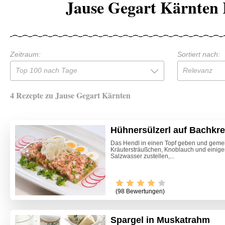
Jause Gegart Kärnten 
Zeitraum:
Sortiert nach:
Top 100 nach Tage
Relevanz
4 Rezepte zu Jause Gegart Kärnten
Hühnersülzerl auf Bachkr
Das Hendl in einen Topf geben und geme
Kräutersträußchen, Knoblauch und einigen
Salzwasser zustellen,...
(98 Bewertungen)
Spargel in Muskatrahm