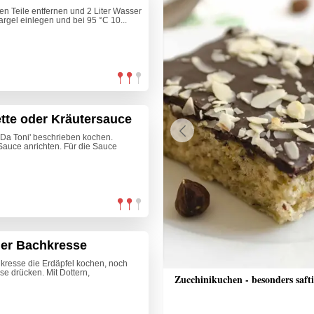
gen Teile entfernen und 2 Liter Wasser
argel einlegen und bei 95 °C 10...
ette oder Kräutersauce
,Da Toni' beschrieben kochen.
Previous
Sauce anrichten. Für die Sauce
her Bachkresse
hkresse die Erdäpfel kochen, noch
se drücken. Mit Dottern,
n-Eis
Zucchinikuchen - besonders saft