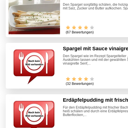
Den Spargel sorgfältig schälen, die holzi
mit Salz, Zucker und Butter aufkochen. Sp
(67 Bewertungen)
Spargel mit Sauce vinaigr
Den Spargel wie im Rezept Spargelteller 
Auskühlen lassen und mit der gewählten 
vinaigrette Senf,...
(32 Bewertungen)
Erdäpfelpudding mit frisc
Für den Erdäpfelpudding mit frischer Bac
heiß schälen und durch eine Erdäpfelpres
Marone
Butterflocken,...