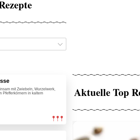
Rezepte
esse
Aktuelle Top R
insam mit Zwiebeln, Wurzelwerk,
 Pfefferkörnern in kaltem