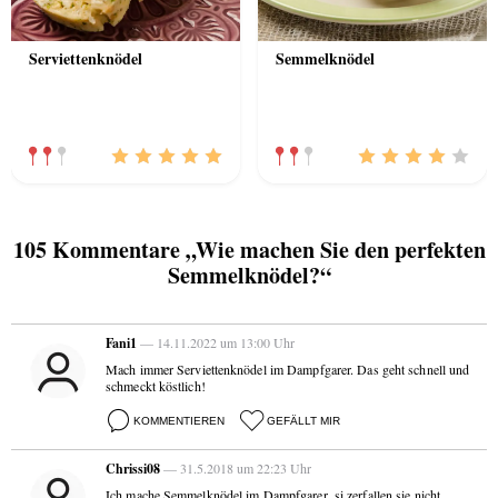
Serviettenknödel
Semmelknödel
105 Kommentare „Wie machen Sie den perfekten
Semmelknödel?“
Fani1
— 14.11.2022 um 13:00 Uhr
Mach immer Serviettenknödel im Dampfgarer. Das geht schnell und
schmeckt köstlich!
KOMMENTIEREN
GEFÄLLT MIR
Chrissi08
— 31.5.2018 um 22:23 Uhr
Ich mache Semmelknödel im Dampfgarer, si zerfallen sie nicht.