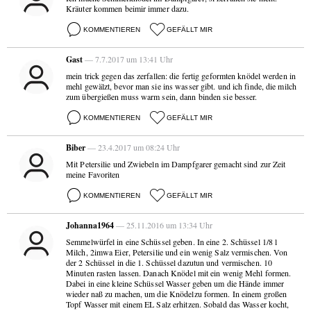
Kräuter kommen beimir immer dazu.
KOMMENTIEREN
GEFÄLLT MIR
Gast
— 7.7.2017 um 13:41 Uhr
mein trick gegen das zerfallen: die fertig geformten knödel werden in
mehl gewälzt, bevor man sie ins wasser gibt. und ich finde, die milch
zum übergießen muss warm sein, dann binden sie besser.
KOMMENTIEREN
GEFÄLLT MIR
Biber
— 23.4.2017 um 08:24 Uhr
Mit Petersilie und Zwiebeln im Dampfgarer gemacht sind zur Zeit
meine Favoriten
KOMMENTIEREN
GEFÄLLT MIR
Johanna1964
— 25.11.2016 um 13:34 Uhr
Semmelwürfel in eine Schüssel geben. In eine 2. Schüssel 1/8 l
Milch, 2imwa Eier, Petersilie und ein wenig Salz vermischen. Von
der 2 Schüssel in die 1. Schüssel dazutun und vermischen. 10
Minuten rasten lassen. Danach Knödel mit ein wenig Mehl formen.
Dabei in eine kleine Schüssel Wasser geben um die Hände immer
wieder naß zu machen, um die Knödelzu formen. In einem großen
Topf Wasser mit einem EL Salz erhitzen. Sobald das Wasser kocht,