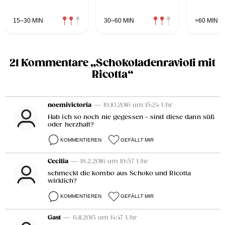
15–30 MIN
30–60 MIN
>60 MIN
21 Kommentare „Schokoladenravioli mit
Ricotta“
noemivictoria
— 19.10.2016 um 15:24 Uhr
Hab ich so noch nie gegessen - sind diese dann süß
oder herzhaft?
KOMMENTIEREN
GEFÄLLT MIR
Cecilia
— 18.2.2016 um 19:57 Uhr
schmeckt die kombo aus Schoko und Ricotta
wirklich?
KOMMENTIEREN
GEFÄLLT MIR
Gast
— 6.11.2015 um 14:47 Uhr