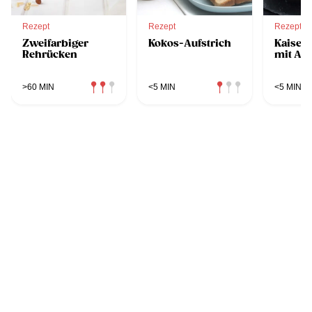
Rezept
Rezept
Rezept
Zweifarbiger
Kokos-Aufstrich
Kaiser
Rehrücken
mit Ap
>60 MIN
<5 MIN
<5 MIN