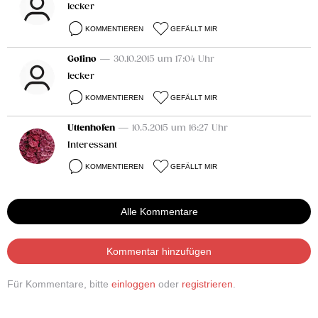
lecker
KOMMENTIEREN
GEFÄLLT MIR
Golino
— 30.10.2015 um 17:04 Uhr
lecker
KOMMENTIEREN
GEFÄLLT MIR
Uttenhofen
— 10.5.2015 um 16:27 Uhr
Interessant
KOMMENTIEREN
GEFÄLLT MIR
Alle Kommentare
Kommentar hinzufügen
Für Kommentare, bitte
einloggen
oder
registrieren
.