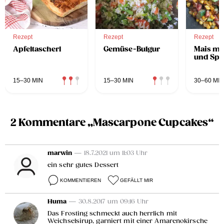
Rezept
Rezept
Rezept
Apfeltascherl
Gemüse-Bulgur
Mais mi
und Spe
15–30 MIN
15–30 MIN
30–60 MIN
2 Kommentare „Mascarpone Cupcakes“
marwin
— 18.7.2021 um 11:03 Uhr
ein sehr gutes Dessert
KOMMENTIEREN
GEFÄLLT MIR
Huma
— 30.8.2017 um 09:16 Uhr
Das Frosting schmeckt auch herrlich mit
Weichselsirup, garniert mit einer Amarenokirsche