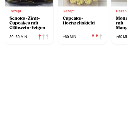
Rezept
Rezept
Rezept
Schoko-Zimt-
Cupcake-
Mohn-
Cupcakes mit
Hochzeitskleid
mit
Glühwein-Feigen
Mangot
30–60 MIN
>60 MIN
>60 MIN