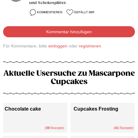
und Schokosplitter.
KOMMENTIEREN
GEFÄLLT MIR
Kommentar hinzufügen
Für Kommentare, bitte
einloggen
oder
registrieren
.
Aktuelle Usersuche zu Mascarpone
Cupcakes
Chocolate cake
Cupcakes Frosting
(
39
Rezepte)
(
41
Rezepte)