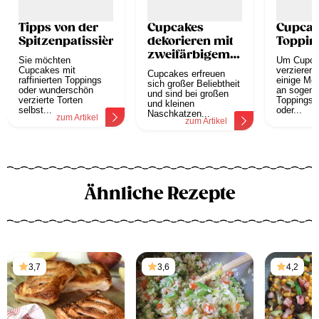
Tipps von der
Cupcakes
Cupcak
Spitzenpatissière
dekorieren mit
Toppin
zweifärbigem
Sie möchten
Um Cupca
Topping
Cupcakes mit
verzieren 
Cupcakes erfreuen
raffinierten Toppings
einige Mög
sich großer Beliebtheit
oder wunderschön
an sogena
und sind bei großen
verzierte Torten
Toppings, 
und kleinen
selbst...
oder...
Naschkatzen...
zum Artikel
z
zum Artikel
Ähnliche Rezepte
3,7
3,6
4,2