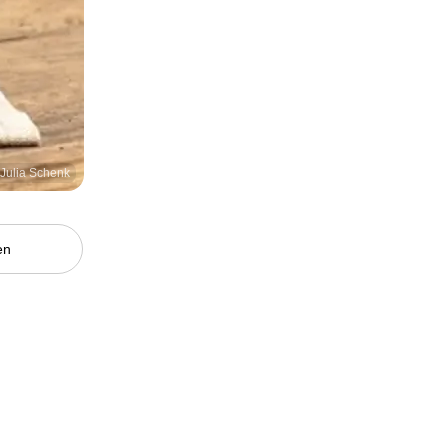
/ Julia Schenk
en