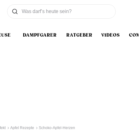
Was wollen Sie suchen
Suchen
EUSE
DAMPFGARER
RATGEBER
VIDEOS
CO
ekt
Apfel Rezepte
Schoko-Apfel-Herzen