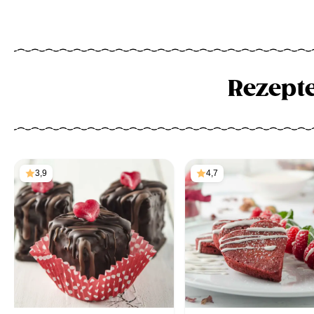
Rezept
3,9
4,7