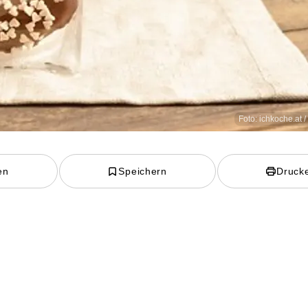
Foto: ichkoche.at 
en
Speichern
Druck