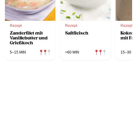
Rezept
Rezept
Rezept
Zanderfilet mit
Saftfleisch
Kokosm
Vanillebutter und
mit Fr
Grießkoch
5–15 MIN
>60 MIN
15–30 MI