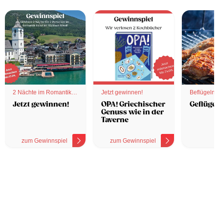
2 Nächte im Romantik
Jetzt gewinnen!
Beflügelnd
Hotel
Jetzt gewinnen!
OPA! Griechischer
Geflügel
Genuss wie in der
Taverne
zum Gewinnspiel
zum Gewinnspiel
z