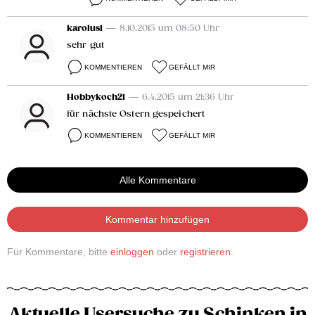
karolus1
— 8.10.2015 um 08:50 Uhr
sehr gut
KOMMENTIEREN
GEFÄLLT MIR
Hobbykoch21
— 6.4.2015 um 21:36 Uhr
für nächste Ostern gespeichert
KOMMENTIEREN
GEFÄLLT MIR
Alle Kommentare
Kommentar hinzufügen
Für Kommentare, bitte
einloggen
oder
registrieren
.
Aktuelle Usersuche zu Schinken in