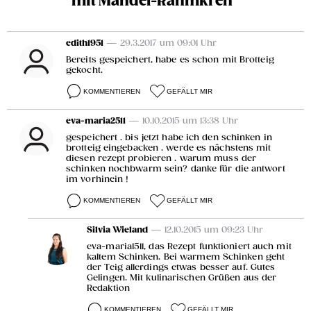
mit Mandel-Rahmkren“
edith1951
— 29.3.2017 um 09:01 Uhr
Bereits gespeichert, habe es schon mit Brotteig
gekocht.
KOMMENTIEREN
GEFÄLLT MIR
eva-maria2511
— 10.10.2015 um 13:38 Uhr
gespeichert . bis jetzt habe ich den schinken in
brotteig eingebacken . werde es nächstens mit
diesen rezept probieren . warum muss der
schinken nochbwarm sein? danke für die antwort
im vorhinein !
KOMMENTIEREN
GEFÄLLT MIR
Silvia Wieland
— 12.10.2015 um 09:23 Uhr
eva-maria1511, das Rezept funktioniert auch mit
kaltem Schinken. Bei warmem Schinken geht
der Teig allerdings etwas besser auf. Gutes
Gelingen. Mit kulinarischen Grüßen aus der
Redaktion
KOMMENTIEREN
GEFÄLLT MIR