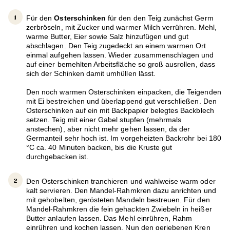
Für den
Osterschinken
für den den Teig zunächst Germ
zerbröseln, mit Zucker und warmer Milch verrühren. Mehl,
warme Butter, Eier sowie Salz hinzufügen und gut
abschlagen. Den Teig zugedeckt an einem warmen Ort
einmal aufgehen lassen. Wieder zusammenschlagen und
auf einer bemehlten Arbeitsfläche so groß ausrollen, dass
sich der Schinken damit umhüllen lässt.
Den noch warmen Osterschinken einpacken, die Teigenden
mit Ei bestreichen und überlappend gut verschließen. Den
Osterschinken auf ein mit Backpapier belegtes Backblech
setzen. Teig mit einer Gabel stupfen (mehrmals
anstechen), aber nicht mehr gehen lassen, da der
Germanteil sehr hoch ist. Im vorgeheizten Backrohr bei 180
°C ca. 40 Minuten backen, bis die Kruste gut
durchgebacken ist.
Den Osterschinken tranchieren und wahlweise warm oder
kalt servieren. Den Mandel-Rahmkren dazu anrichten und
mit gehobelten, gerösteten Mandeln bestreuen. Für den
Mandel-Rahmkren die fein gehackten Zwiebeln in heißer
Butter anlaufen lassen. Das Mehl einrühren, Rahm
einrühren und kochen lassen. Nun den geriebenen Kren