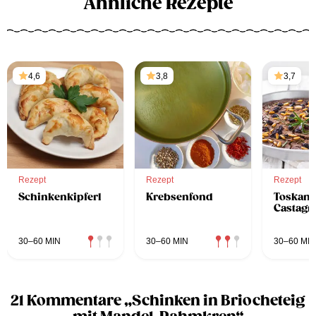
Ähnliche Rezepte
4,6
3,8
3,7
Rezept
Rezept
Rezept
Schinkenkipferl
Krebsenfond
Toskani
Castagn
30–60 MIN
30–60 MIN
30–60 MIN
21 Kommentare „Schinken in Briocheteig