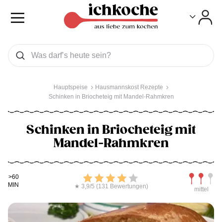
Toggle
Toggle
Was wollen Sie suchen
Suchen
Hauptspeise
Hausmannskost Rezepte
Schinken in Briocheteig mit Mandel-Rahmkren
Schinken in Briocheteig mit
Mandel-Rahmkren
Kochdauer
Bewerten
Schwierig
>60
MIN
★ 3,9/5 (131 Bewertungen)
mittel