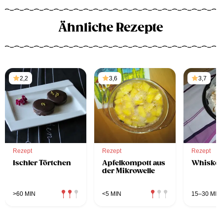
Ähnliche Rezepte
2,2
3,6
3,7
Rezept
Rezept
Rezept
Ischler Törtchen
Apfelkompott aus
Whiskey
der Mikrowelle
>60 MIN
<5 MIN
15–30 MIN