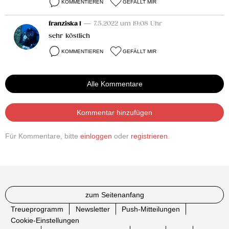
KOMMENTIEREN
GEFÄLLT MIR
franziska 1
— 7.5.2022 um 19:08 Uhr
sehr köstlich
KOMMENTIEREN
GEFÄLLT MIR
Alle Kommentare
Kommentar hinzufügen
Für Kommentare, bitte
einloggen
oder
registrieren
.
zum Seitenanfang
Treueprogramm
Newsletter
Push-Mitteilungen
Cookie-Einstellungen