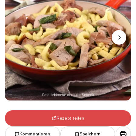
Next
Foto: ichkoche.at / Julia Schenk
Rezept teilen
Kommentieren
Speichern