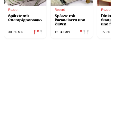
Rezept
Rezept
Rezept
Spätzle mit
Spätzle mit
Dinkels
Champignonsauce
Paradeisern und
Stangen
Oliven
und fr
Kräute
30–60 MIN
15–30 MIN
15–30 MI