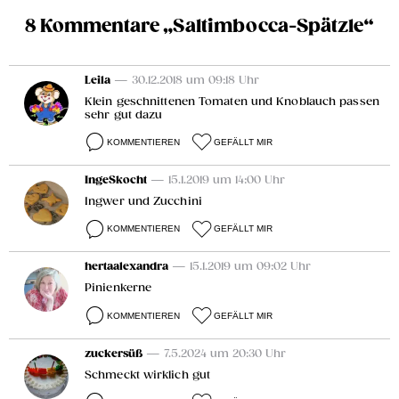
8 Kommentare „Saltimbocca-Spätzle“
Leila
— 30.12.2018 um 09:18 Uhr
Klein geschnittenen Tomaten und Knoblauch passen
sehr gut dazu
KOMMENTIEREN
GEFÄLLT MIR
IngeSkocht
— 15.1.2019 um 14:00 Uhr
Ingwer und Zucchini
KOMMENTIEREN
GEFÄLLT MIR
hertaalexandra
— 15.1.2019 um 09:02 Uhr
Pinienkerne
KOMMENTIEREN
GEFÄLLT MIR
zuckersüß
— 7.5.2024 um 20:30 Uhr
Schmeckt wirklich gut