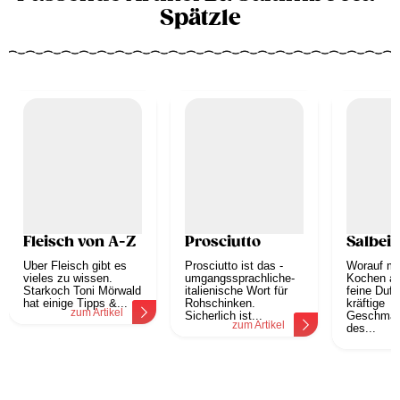
Spätzle
Fleisch von A-Z
Prosciutto
Salbei
Über Fleisch gibt es
Prosciutto ist das -
Worauf mu
vieles zu wissen.
umgangssprachliche-
Kochen ac
Starkoch Toni Mörwald
italienische Wort für
feine Duft
hat einige Tipps &...
Rohschinken.
kräftige
zum Artikel
Sicherlich ist...
Geschmac
zum Artikel
des...
z