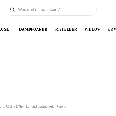
Was wollen Sie suchen
Suchen
EUSE
DAMPFGARER
RATGEBER
VIDEOS
CO
e
Rösti mit Thymian und geräucherter Forelle