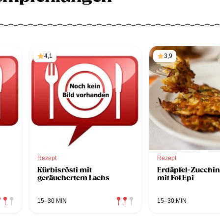
4,1
3,9
Rezept
Rezept
Kürbisrösti mit
Erdäpfel-Zucchin
geräuchertem Lachs
mit Fol Epi
15–30 MIN
15–30 MIN