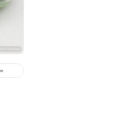
bert Tutschek
en