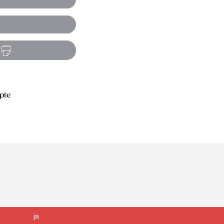
pte
ja