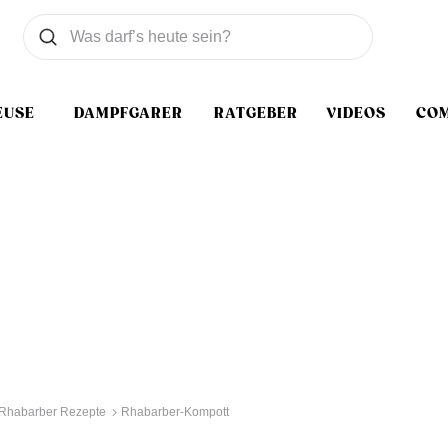
Was wollen Sie suchen
Suchen
EUSE
DAMPFGARER
RATGEBER
VIDEOS
CO
Rhabarber Rezepte
Rhabarber-Kompott