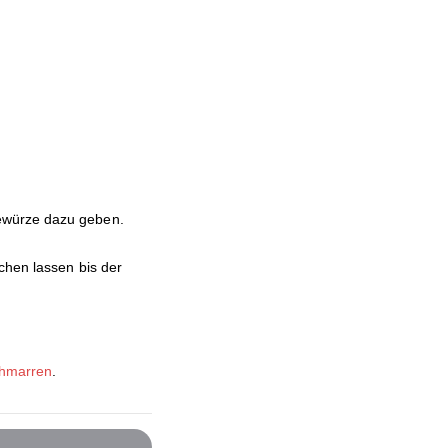
ewürze dazu geben.
chen lassen bis der
chmarren
.