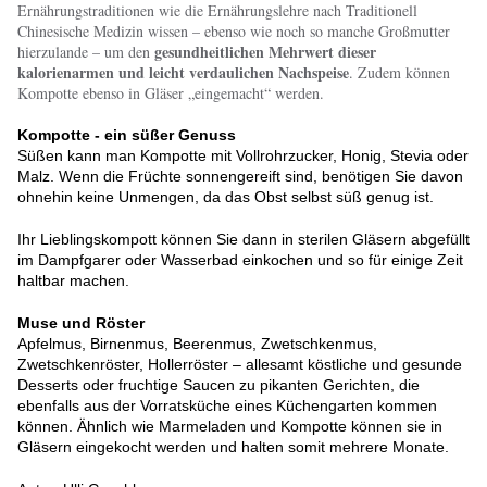
Ernährungstraditionen wie die Ernährungslehre nach Traditionell
Chinesische Medizin wissen – ebenso wie noch so manche Großmutter
gesundheitlichen Mehrwert dieser
hierzulande – um den
kalorienarmen und leicht verdaulichen Nachspeise
. Zudem können
Kompotte ebenso in Gläser „eingemacht“ werden.
Kompotte - ein süßer Genuss
Süßen kann man Kompotte mit Vollrohrzucker, Honig, Stevia oder
Malz. Wenn die Früchte sonnengereift sind, benötigen Sie davon
ohnehin keine Unmengen, da das Obst selbst süß genug ist.
Ihr Lieblingskompott können Sie dann in sterilen Gläsern abgefüllt
im Dampfgarer oder Wasserbad einkochen und so für einige Zeit
haltbar machen.
Muse und Röster
Apfelmus, Birnenmus, Beerenmus, Zwetschkenmus,
Zwetschkenröster, Hollerröster – allesamt köstliche und gesunde
Desserts oder fruchtige Saucen zu pikanten Gerichten, die
ebenfalls aus der Vorratsküche eines Küchengarten kommen
können. Ähnlich wie Marmeladen und Kompotte können sie in
Gläsern eingekocht werden und halten somit mehrere Monate.