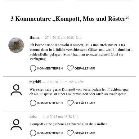
3 Kommentare „Kompott, Mus und Röster“
Huma
— 27.4.2018 um 10:01 Uhr
Ich koche saisonal sowohl Kompott, Mus und auch Röster. Das
kommt dann in luftdicht verschlossene Gläser und wird im dunklen .
kühlenKeller gelagert. Somit hat man jederzeit schnell Obst zur
Verfügung.
KOMMENTIEREN
GEFÄLLT MIR
ingridS
— 20.9.2017 um 15:14 Uhr
Wir essen sehr gerne Kompott von verschiedensten Früchten, egal
ob als Zuspeise zu einer Hauptmahlzeit oder auch als Nachspeise.
KOMMENTIEREN
GEFÄLLT MIR
toba
— 11.6.2015 um 08:58 Uhr
Kompott - eine (schöne) Erinnerung an die Kindheit...
KOMMENTIEREN
GEFÄLLT MIR