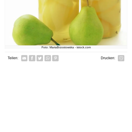
Foto: MariaBrzostowska - istock.com
Facebook
Twitter
Whatsapp senden
Pin it
Teilen:
Drucken: