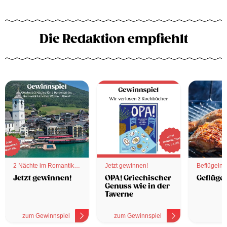
Die Redaktion empfiehlt
2 Nächte im Romantik
Jetzt gewinnen!
Beflügelnd
Hotel
Jetzt gewinnen!
OPA! Griechischer
Geflügel
Genuss wie in der
Taverne
zum Gewinnspiel
zum Gewinnspiel
z