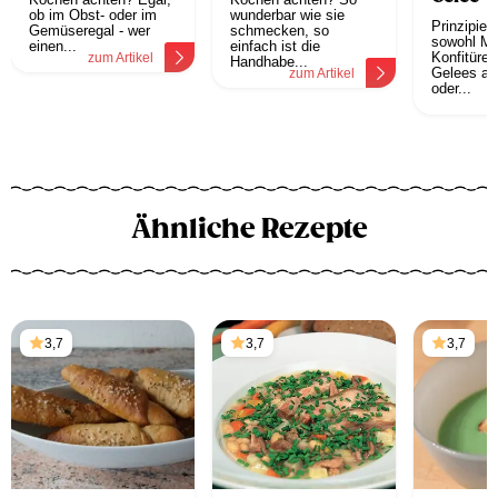
ob im Obst- oder im
wunderbar wie sie
Prinzipiel
Gemüseregal - wer
schmecken, so
sowohl Ma
einen...
einfach ist die
Konfitüre 
zum Artikel
Handhabe...
Gelees aus
zum Artikel
oder...
z
Ähnliche Rezepte
3,7
3,7
3,7