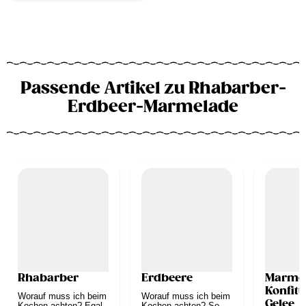
Passende Artikel zu Rhabarber-
Erdbeer-Marmelade
Rhabarber
Erdbeere
Marmel
Konfitü
Worauf muss ich beim
Worauf muss ich beim
Gelee
Kochen achten? Egal,
Kochen achten? So