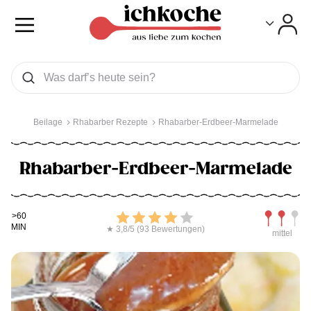
Toggle
Toggle
Was wollen Sie suchen
Suchen
Beilage
Rhabarber Rezepte
Rhabarber-Erdbeer-Marmelade
Rhabarber-Erdbeer-Marmelade
Kochdauer
Bewerten
Schwierig
>60
MIN
★ 3,8/5 (93 Bewertungen)
mittel