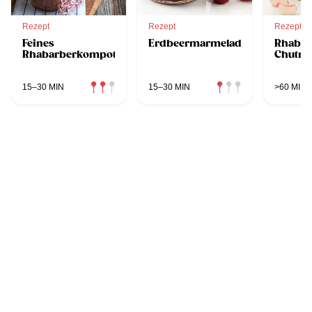
Rezept
Rezept
Rezept
Feines
Erdbeermarmelade
Rhabar
Rhabarberkompott
Chutne
15–30 MIN
15–30 MIN
>60 MIN