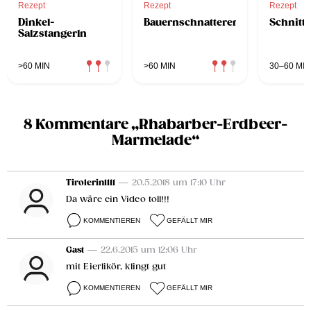
Rezept
Rezept
Rezept
Dinkel-
Bauernschnatterer
Schnitt
Salzstangerln
>60 MIN
>60 MIN
30–60 MIN
8 Kommentare „Rhabarber-Erdbeer-
Marmelade“
Tirolerin1111
— 20.5.2018 um 17:10 Uhr
Da wäre ein Video toll!!!
KOMMENTIEREN
GEFÄLLT MIR
Gast
— 22.6.2015 um 12:06 Uhr
mit Eierlikör, klingt gut
KOMMENTIEREN
GEFÄLLT MIR