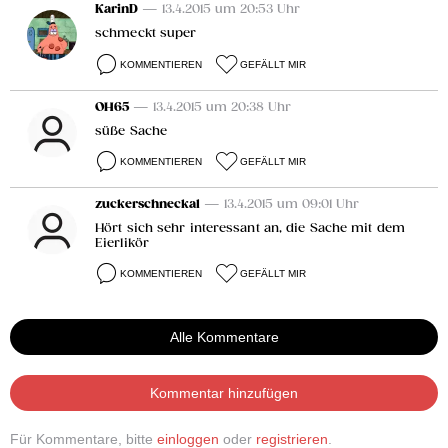
KarinD
— 13.4.2015 um 20:53 Uhr
schmeckt super
KOMMENTIEREN
GEFÄLLT MIR
OH65
— 13.4.2015 um 20:38 Uhr
süße Sache
KOMMENTIEREN
GEFÄLLT MIR
zuckerschneckal
— 13.4.2015 um 09:01 Uhr
Hört sich sehr interessant an, die Sache mit dem
Eierlikör
KOMMENTIEREN
GEFÄLLT MIR
Alle Kommentare
Kommentar hinzufügen
Für Kommentare, bitte
einloggen
oder
registrieren
.