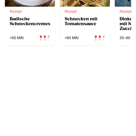
Rezept
Rezept
Rezept
Badische
Schnecken mit
Dinkel
Schneckencremesuppe
Tomatensauce
mit Sc
Zucchi
Karott
>60 MIN
>60 MIN
30–60 MI