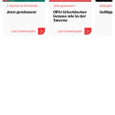
2 Nächte im Romantik
Jetzt gewinnen!
Beflügelnd
Hotel
Jetzt gewinnen!
OPA! Griechischer
Geflügel
Genuss wie in der
Taverne
zum Gewinnspiel
zum Gewinnspiel
z