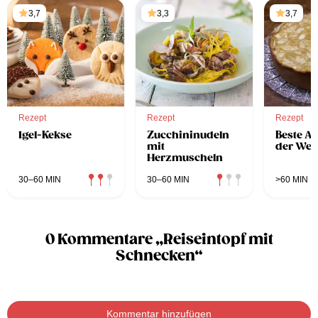
3,7
3,3
3,7
Rezept
Rezept
Rezept
Igel-Kekse
Zucchininudeln
Beste Ap
mit
der Welt
Herzmuscheln
30–60 MIN
30–60 MIN
>60 MIN
0 Kommentare „Reiseintopf mit
Schnecken“
Kommentar hinzufügen