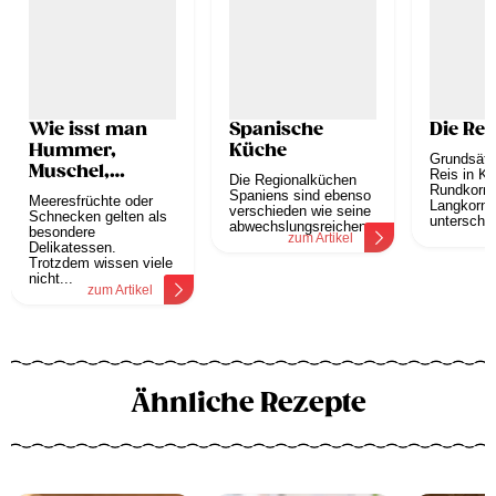
Wie isst man
Spanische
Die Rei
Hummer,
Küche
Grundsätzl
Muschel,
Reis in Ku
Die Regionalküchen
Austern oder
Rundkornr
Spaniens sind ebenso
Meeresfrüchte oder
Langkornr
Schnecken?
verschieden wie seine
Schnecken gelten als
unterschie
abwechslungsreichen...
besondere
z
zum Artikel
Delikatessen.
Trotzdem wissen viele
nicht...
zum Artikel
Ähnliche Rezepte