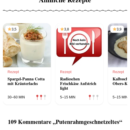
3,5
3,8
3,9
Rezept
Rezept
Rezept
Spargel-Panna Cotta
Radieschen
Kalbsschn
mit Kräuterlachs
Frischkäse Aufstrich
Obers-Kar
light
30–60 MIN
5–15 MIN
5–15 MIN
109 Kommentare „Putenrahmgeschnetzeltes“