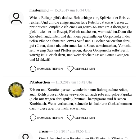
mastermind
— 15.3.2017 um 10:34 Uhr
Welche Beilage gibt's da dazu?Ich schlage vor, Spätzle oder Reis zu
reichen.Und um die einigermaßen fade Putenbrust etwas besser zu
präsentieren, empfehle ich eine Gorgonzola-Sauce.Im Arbeitsgang
gleich wie hier im Rezept, Fleisch rausheben, warm stellen.Dann die
Zwiebeln andünsten und den klein geschnittenen Gorgonzola in der
tiefen Pfanne schmelzen, etwas Senf und 1 Becher Sauerrahm dazu,
gut rühren, damit nix anbrennen kann.Sauce abschmecken, Vorsicht,
sehr wenig Salz und Pfeffer geben, da der Gorgonzola selbst recht
würzig ist, Fleisch dazu, und weiterköcheln lassen.Gutes Gelingen
und Mahlzeit!
KOMMENTIEREN
GEFÄLLT MIR
Petzibärchen
— 15.3.2017 um 15:42 Uhr
Erbsen und Karotten passen wunderbar zum Rahmgeschnetzelten,
auch Kohlsprossen.Gerne verwende ich auch rote und gelbe Paprika
(nicht nur wegen der Optik!), braune Champignons und frischen
Knoblauch. Wenn vorhanden, schneide ich halbierte Cocktailtomaten
dazu - diese aber nur mehr erwärmen.
KOMMENTIEREN
GEFÄLLT MIR
crissie
— 15.3.2017 um 18:55 Uhr
Strankalan sind eine Bezeichnung für Fisolen in Kärnten. In