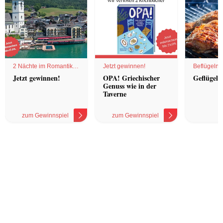
2 Nächte im Romantik
Jetzt gewinnen!
Beflügelnd
Hotel
Jetzt gewinnen!
OPA! Griechischer
Geflügel 
Genuss wie in der
Taverne
zum Gewinnspiel
zum Gewinnspiel
z