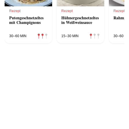
Rezept
Rezept
Rezept
Putengeschnetzeltes
Hühnergeschnetzeltes
Rahmgesc
mit Champignons
in Weißweinsauce
30–60 MIN
15–30 MIN
30–60 MI