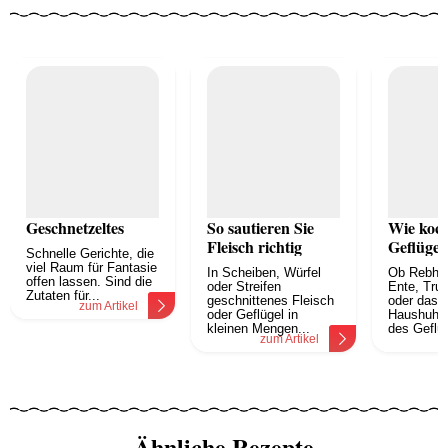
Geschnetzeltes
So sautieren Sie
Wie koch
Fleisch richtig
Geflügel
Schnelle Gerichte, die
viel Raum für Fantasie
In Scheiben, Würfel
Ob Rebhuh
offen lassen. Sind die
oder Streifen
Ente, Tru
Zutaten für...
geschnittenes Fleisch
oder das 
zum Artikel
oder Geflügel in
Haushuhn 
kleinen Mengen...
des Geflüg
zum Artikel
z
Ähnliche Rezepte