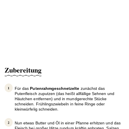
Zubereitung
Für das
Putenrahmgeschnetzelte
zunächst das
Putenfleisch zuputzen (das heißt allfällige Sehnen und
Häutchen entfernen) und in mundgerechte Stücke
schneiden. Frühlingszwiebeln in feine Ringe oder
kleinwürfelig schneiden.
Nun etwas Butter und Öl in einer Pfanne erhitzen und das
Fleisch bei großer Hitze rundum kräftig anbraten. Salzen,