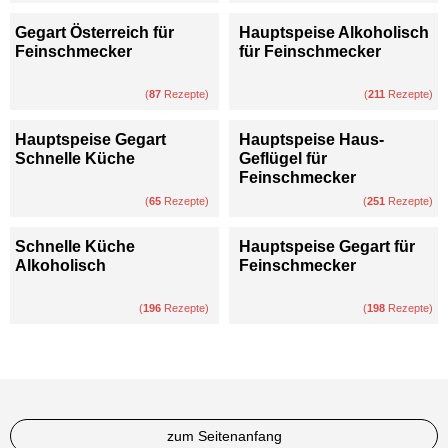
Gegart Österreich für
Hauptspeise Alkoholisch
Feinschmecker
für Feinschmecker
(
87
Rezepte)
(
211
Rezepte)
Hauptspeise Gegart
Hauptspeise Haus-
Schnelle Küche
Geflügel für
Feinschmecker
(
65
Rezepte)
(
251
Rezepte)
Schnelle Küche
Hauptspeise Gegart für
Alkoholisch
Feinschmecker
(
196
Rezepte)
(
198
Rezepte)
zum Seitenanfang