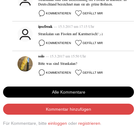
Deutschland bezeichnet man sie als grüne Bohnen.
KOMMENTIEREN
GEFÄLLT MIR
ipscfreak
— 15.3.2017 um 17:15 Uhr
Strankalan san Fisolen auf Karntnerisch! ;-)
KOMMENTIEREN
GEFÄLLT MIR
solo
— 15.3.2017 um 15:50 Uhr
Bitte was sind Strankalan?
KOMMENTIEREN
GEFÄLLT MIR
Alle Kommentare
Kommentar hinzufügen
Für Kommentare, bitte
einloggen
oder
registrieren
.