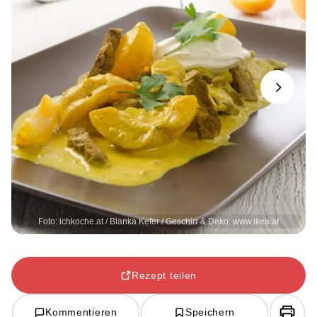
Next
Foto: ichkoche.at / Blanka Kefer / Geschirr & Deko: www.ikea.at
Rezept teilen
Kommentieren
Speichern