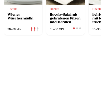
Rezept
Rezept
Rezept
Wiener
Rucola-Salat mit
Beirie
Wäschermädln
gebratenen Pilzen
mit feu
und Marillen
fruchti
30–60 MIN
15–30 MIN
15–30 MI