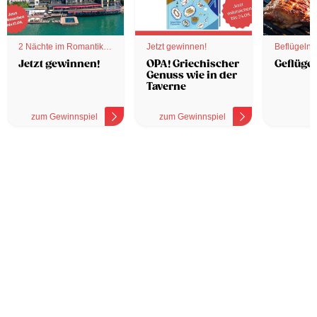
2 Nächte im Romantik
Jetzt gewinnen!
Beflügelnd
Hotel
Jetzt gewinnen!
OPA! Griechischer
Geflügel
Genuss wie in der
Taverne
zum Gewinnspiel
zum Gewinnspiel
z