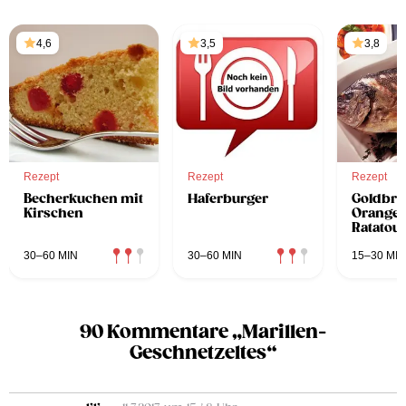
4,6
3,5
3,8
Rezept
Rezept
Rezept
Becherkuchen mit
Haferburger
Goldbra
Kirschen
Orange
Ratatoui
30–60 MIN
30–60 MIN
15–30 MIN
90 Kommentare „Marillen-
Geschnetzeltes“