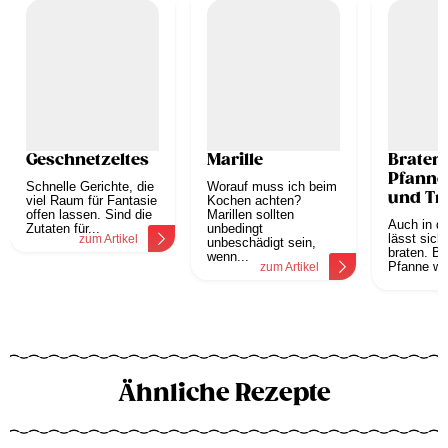
Geschnetzeltes
Marille
Braten 
Pfanne 
Schnelle Gerichte, die
Worauf muss ich beim
und Tr
viel Raum für Fantasie
Kochen achten?
offen lassen. Sind die
Marillen sollten
Auch in d
Zutaten für...
unbedingt
lässt sich 
zum Artikel
unbeschädigt sein,
braten. Br
wenn...
Pfanne wer
zum Artikel
z
Ähnliche Rezepte