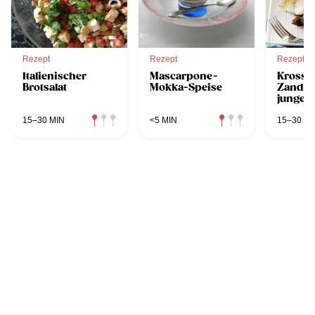
Rezept
Rezept
Rezept
Italienischer
Mascarpone-
Kross 
Brotsalat
Mokka-Speise
Zanderf
jungen
Blattsa
15–30 MIN
<5 MIN
15–30 MI