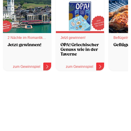
2 Nächte im Romantik
Jetzt gewinnen!
Beflügelnd
Hotel
Jetzt gewinnen!
OPA! Griechischer
Geflügel
Genuss wie in der
Taverne
zum Gewinnspiel
zum Gewinnspiel
z