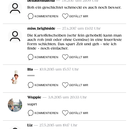
belladonnalena
— 7.6.2017 um 21:09 Uhr
Roh ein geschichtet schmeckt es auch noch besser.
KOMMENTIEREN
GEFÄLLT MIR
miss_brightside
— 27.4.2017 um 13:02 Uhr
Die Kartoffelscheiben (sehr fein gehobelt) kann man
auch roh (mit oder ohne Gemüse) in eine feuerfeste
Form schichten. Das spart Zeit und geh - wie ich
finde - noch einfacher.
KOMMENTIEREN
GEFÄLLT MIR
Illa
— 10.9.2015 um 15:57 Uhr
*****
KOMMENTIEREN
GEFÄLLT MIR
Wuppie
— 3.8.2015 um 20:33 Uhr
suprt
KOMMENTIEREN
GEFÄLLT MIR
Liz
— 27.5.2015 um 19:17 Uhr