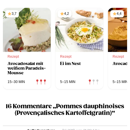
3,7
4,2
4,4
Rezept
Rezept
Rezept
Avocadosalat mit
Ei im Nest
Avocado
weißem Paradeis-
Mousse
15–30 MIN
5–15 MIN
5–15 MIN
16 Kommentare „Pommes dauphinoises
(Provençalisches Kartoffelgratin)“