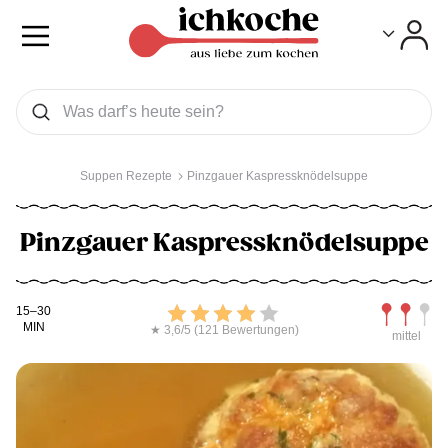
Toggle
Toggle
Was wollen Sie suchen
Suchen
Suppen Rezepte
Pinzgauer Kaspressknödelsuppe
Pinzgauer Kaspressknödelsuppe
Kochdauer
Bewerten
Schwierig
15–30
MIN
★ 3,6/5 (121 Bewertungen)
mittel