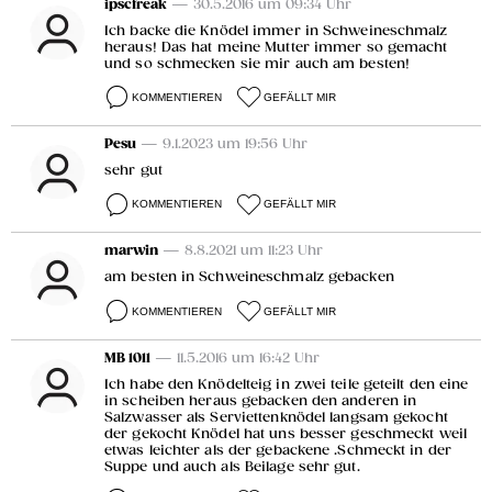
ipscfreak
— 30.5.2016 um 09:34 Uhr
Ich backe die Knödel immer in Schweineschmalz
heraus! Das hat meine Mutter immer so gemacht
und so schmecken sie mir auch am besten!
KOMMENTIEREN
GEFÄLLT MIR
Pesu
— 9.1.2023 um 19:56 Uhr
sehr gut
KOMMENTIEREN
GEFÄLLT MIR
marwin
— 8.8.2021 um 11:23 Uhr
am besten in Schweineschmalz gebacken
KOMMENTIEREN
GEFÄLLT MIR
MB 1011
— 11.5.2016 um 16:42 Uhr
Ich habe den Knödelteig in zwei teile geteilt den eine
in scheiben heraus gebacken den anderen in
Salzwasser als Serviettenknödel langsam gekocht
der gekocht Knödel hat uns besser geschmeckt weil
etwas leichter als der gebackene .Schmeckt in der
Suppe und auch als Beilage sehr gut.