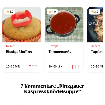
4,0
4,0
3,9
Rezept
Rezept
Rezept
Bissige Muffins
Tomatensoße
Topfenn
15–30 MIN
30–60 MIN
15–30 MIN
7 Kommentare „Pinzgauer
Kaspressknödelsuppe“