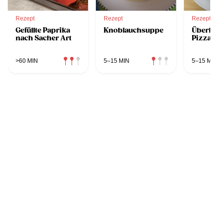
Rezept
Rezept
Rezept
Gefüllte Paprika
Knoblauchsuppe
Überba
nach Sacher Art
Pizzaw
>60 MIN
5–15 MIN
5–15 MIN