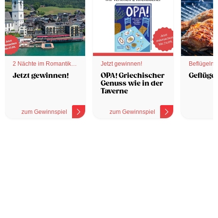
2 Nächte im Romantik
Jetzt gewinnen!
Beflügelnd
Hotel
Jetzt gewinnen!
OPA! Griechischer
Geflügel
Genuss wie in der
Taverne
zum Gewinnspiel
zum Gewinnspiel
z