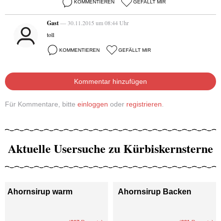
KOMMENTIEREN
GEFÄLLT MIR
Gast
— 30.11.2015 um 08:44 Uhr
toll
KOMMENTIEREN
GEFÄLLT MIR
Kommentar hinzufügen
Für Kommentare, bitte
einloggen
oder
registrieren
.
Aktuelle Usersuche zu Kürbiskernsterne
Ahornsirup warm
Ahornsirup Backen