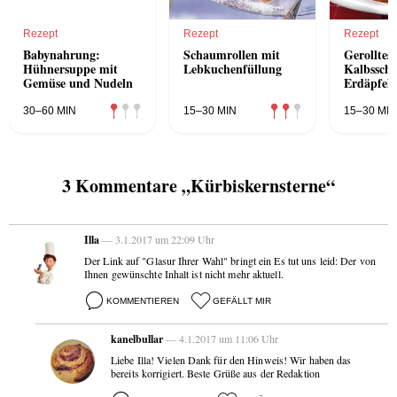
Rezept
Rezept
Rezept
Babynahrung:
Schaumrollen mit
Gerolltes
Hühnersuppe mit
Lebkuchenfüllung
Kalbsschn
Gemüse und Nudeln
Erdäpfel-
Jungzwieb
30–60 MIN
15–30 MIN
15–30 MIN
3 Kommentare „Kürbiskernsterne“
Illa
— 3.1.2017 um 22:09 Uhr
Der Link auf "Glasur Ihrer Wahl" bringt ein Es tut uns leid: Der von
Ihnen gewünschte Inhalt ist nicht mehr aktuell.
KOMMENTIEREN
GEFÄLLT MIR
kanelbullar
— 4.1.2017 um 11:06 Uhr
Liebe Illa! Vielen Dank für den Hinweis! Wir haben das
bereits korrigiert. Beste Grüße aus der Redaktion