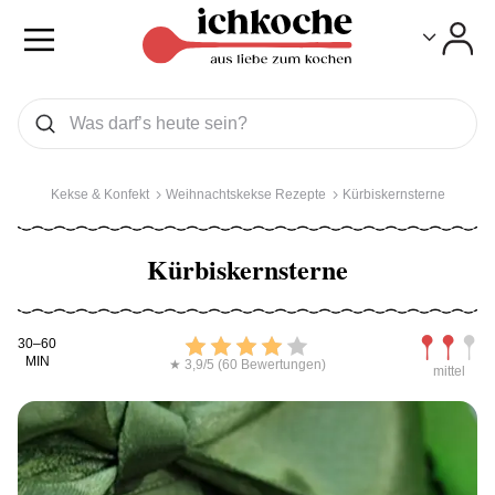
Toggle
Toggle
Was wollen Sie suchen
Suchen
Kekse & Konfekt
Weihnachtskekse Rezepte
Kürbiskernsterne
Kürbiskernsterne
Kochdauer
Bewerten
Schwierig
30–60
MIN
★ 3,9/5 (60 Bewertungen)
mittel