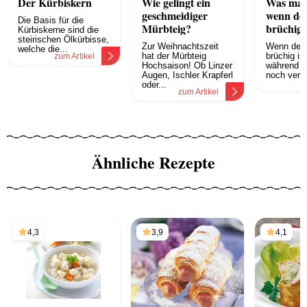
Der Kürbiskern
Wie gelingt ein
Was mach
geschmeidiger
wenn de
Die Basis für die
Mürbteig?
brüchig i
Kürbiskerne sind die
steirischen Ölkürbisse,
Zur Weihnachtszeit
Wenn der 
welche die...
hat der Mürbteig
brüchig is
zum Artikel
Hochsaison! Ob Linzer
während 
Augen, Ischler Krapferl
noch vers
z
oder...
zum Artikel
Ähnliche Rezepte
4,3
3,9
4,1