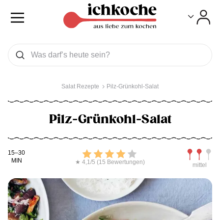
Toggle
Toggle
Was wollen Sie suchen
Suchen
Salat Rezepte
Pilz-Grünkohl-Salat
Pilz-Grünkohl-Salat
Kochdauer
Bewerten
Schwierig
15–30
MIN
★ 4,1/5 (15 Bewertungen)
mittel