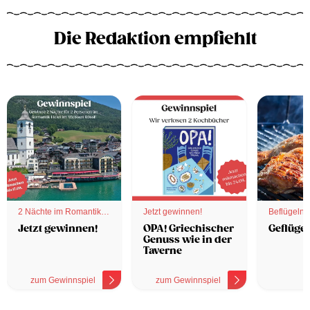
Die Redaktion empfiehlt
2 Nächte im Romantik
Jetzt gewinnen!
Beflügelnd
Hotel
Jetzt gewinnen!
OPA! Griechischer
Geflügel
Genuss wie in der
Taverne
zum Gewinnspiel
zum Gewinnspiel
z