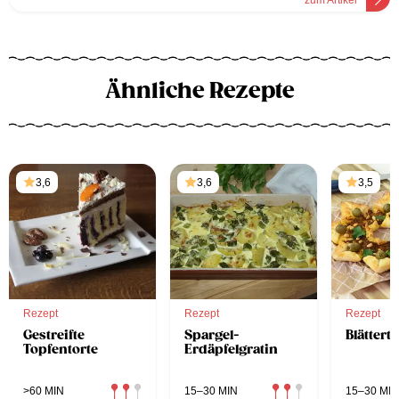
zum Artikel
Ähnliche Rezepte
3,6
3,6
3,5
Rezept
Rezept
Rezept
Gestreifte
Spargel-
Blättert
Topfentorte
Erdäpfelgratin
>60 MIN
15–30 MIN
15–30 MIN