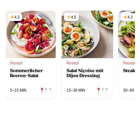
4,3
4,5
4,3
Rezept
Rezept
Rezept
Sommerlicher
Salat Niçoise mit
Steak-fr
Beeren-Salat
Dijon Dressing
5–15 MIN
15–30 MIN
30–60 MI