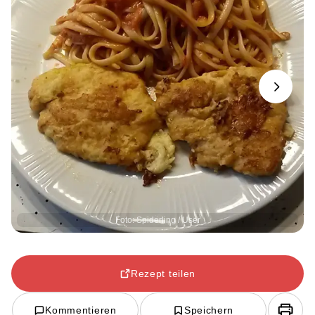
Next
Foto: Spiderling / User
Rezept teilen
Kommentieren
Speichern