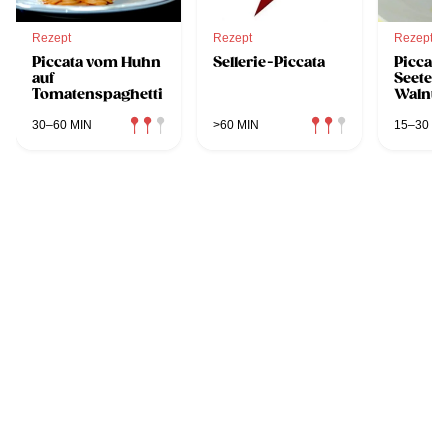
Rezept
Rezept
Rezept
Piccata vom Huhn
Sellerie-Piccata
Piccat
auf
Seeteuf
Tomatenspaghetti
Walnus
und Ru
30–60 MIN
>60 MIN
15–30 MI