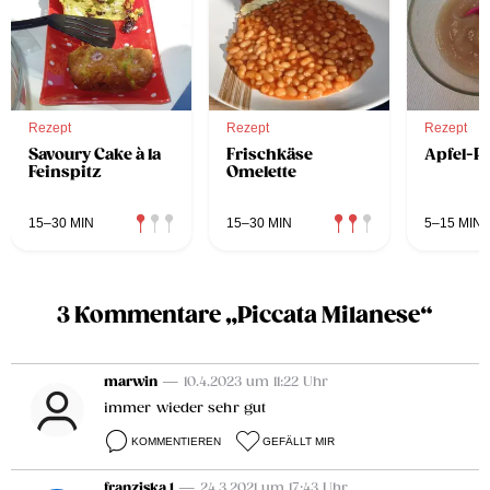
Rezept
Rezept
Rezept
Savoury Cake à la
Frischkäse
Apfel-Pf
Feinspitz
Omelette
15–30 MIN
15–30 MIN
5–15 MIN
3 Kommentare „Piccata Milanese“
marwin
— 10.4.2023 um 11:22 Uhr
immer wieder sehr gut
KOMMENTIEREN
GEFÄLLT MIR
franziska 1
— 24.3.2021 um 17:43 Uhr