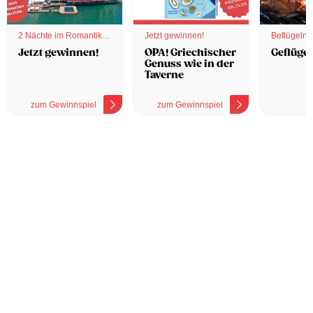
2 Nächte im Romantik
Jetzt gewinnen!
Beflügelnd
Hotel
Jetzt gewinnen!
OPA! Griechischer
Geflügel
Genuss wie in der
Taverne
zum Gewinnspiel
zum Gewinnspiel
z