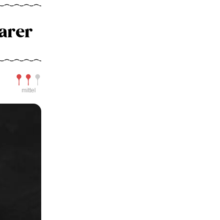
arer
Schwierigkeit
mittel