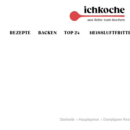
REZEPTE
BACKEN
TOP 24
HEISSLUFTFRITT
Startseite
Hauptspeise
Dampfgarer Rez