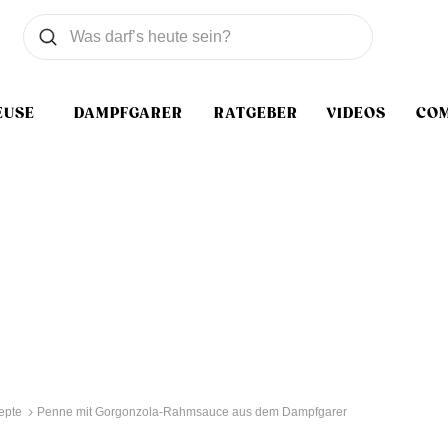
Was wollen Sie suchen
Suchen
EUSE
DAMPFGARER
RATGEBER
VIDEOS
CO
epte
Penne mit Gorgonzola-Rahmsauce aus dem Dampfgarer