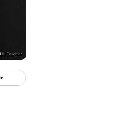
 Ulli Goschler
en