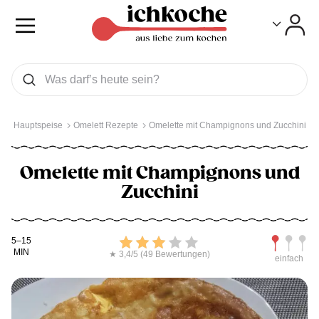
Toggle
Toggle
Was wollen Sie suchen
Suchen
Hauptspeise
Omelett Rezepte
Omelette mit Champignons und Zucchini
Omelette mit Champignons und
Zucchini
Kochdauer
Bewerten
Schwierig
5–15
MIN
★ 3,4/5 (49 Bewertungen)
einfach