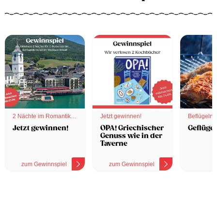
2 Nächte im Romantik
Jetzt gewinnen!
Beflügelnd
Hotel
Jetzt gewinnen!
OPA! Griechischer
Geflügel
Genuss wie in der
Taverne
zum Gewinnspiel
zum Gewinnspiel
z