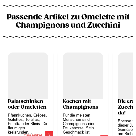
Passende Artikel zu Omelette mit
Champignons und Zucchini
Palatschinken
Kochen mit
Die ers
oder Omeletten
Champignons
Zucchi
da!
Pfannkuchen, Crêpes,
Für die meisten
Galettes, Tortillas,
Menschen sind
Ebenso so
Fritatta oder Blinis. Die
Champignons eine
dieser Juli
flaumigen
Delikatesse. Sein
Gemüsern
kreisrunden...
Geschmack ist
am Biohof
zum Artikel