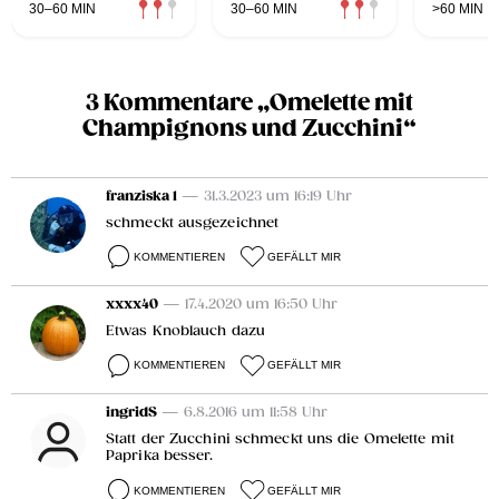
30–60 MIN
30–60 MIN
>60 MIN
3 Kommentare „Omelette mit
Champignons und Zucchini“
franziska 1
— 31.3.2023 um 16:19 Uhr
schmeckt ausgezeichnet
KOMMENTIEREN
GEFÄLLT MIR
xxxx40
— 17.4.2020 um 16:50 Uhr
Etwas Knoblauch dazu
KOMMENTIEREN
GEFÄLLT MIR
ingridS
— 6.8.2016 um 11:58 Uhr
Statt der Zucchini schmeckt uns die Omelette mit
Paprika besser.
KOMMENTIEREN
GEFÄLLT MIR