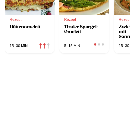
Rezept
Rezept
Rezept
Hüttenomelett
Tiroler Spargel-
Zwiebe
Omelett
mit
Sonne
15–30 MIN
5–15 MIN
15–30 MI