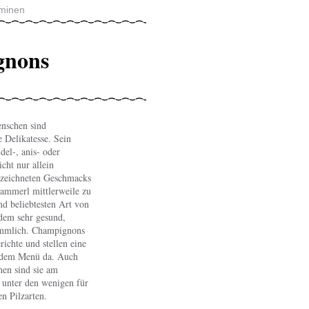
aminen
gnons
enschen sind
e Delikatesse. Sein
el-, anis- oder
icht nur allein
ezeichneten Geschmacks
ammerl mittlerweile zu
nd beliebtesten Art von
udem sehr gesund,
ömmlich. Champignons
richte und stellen eine
edem Menü da. Auch
hen sind sie am
 unter den wenigen für
n Pilzarten.