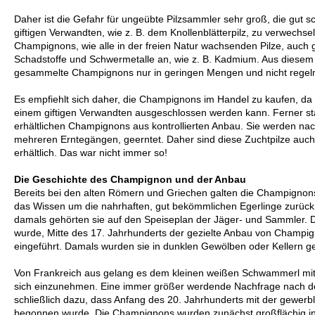
Daher ist die Gefahr für ungeübte Pilzsammler sehr groß, die gut 
giftigen Verwandten, wie z. B. dem Knollenblätterpilz, zu verwechse
Champignons, wie alle in der freien Natur wachsenden Pilze, auch
Schadstoffe und Schwermetalle an, wie z. B. Kadmium. Aus diesem 
gesammelte Champignons nur in geringen Mengen und nicht regel
Es empfiehlt sich daher, die Champignons im Handel zu kaufen, da
einem giftigen Verwandten ausgeschlossen werden kann. Ferner s
erhältlichen Champignons aus kontrollierten Anbau. Sie werden nach
mehreren Erntegängen, geerntet. Daher sind diese Zuchtpilze auc
erhältlich. Das war nicht immer so!
Die Geschichte des Champignon und der Anbau
Bereits bei den alten Römern und Griechen galten die Champignons
das Wissen um die nahrhaften, gut bekömmlichen Egerlinge zurück b
damals gehörten sie auf den Speiseplan der Jäger- und Sammler. 
wurde, Mitte des 17. Jahrhunderts der gezielte Anbau von Champi
eingeführt. Damals wurden sie in dunklen Gewölben oder Kellern g
Von Frankreich aus gelang es dem kleinen weißen Schwammerl mit
sich einzunehmen. Eine immer größer werdende Nachfrage nach de
schließlich dazu, dass Anfang des 20. Jahrhunderts mit der gewer
begonnen wurde. Die Champignons wurden zunächst großflächig i