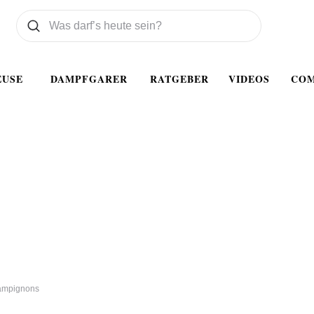
Was wollen Sie suchen
Suchen
EUSE
DAMPFGARER
RATGEBER
VIDEOS
CO
ampignons