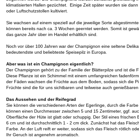
klimatisierten Hallen gezüchtet. Einige Zeit später wurden sie da
oder Luftschutzstollen kultiviert.
Sie wachsen auf einem speziell auf die jeweilige Sorte abgestimmte
können bereits nach ca. 3 Wochen geerntet werden. Somit ist gewäh
das ganze Jahr über im Handel erhältlich sind.
Noch vor über 100 Jahren war der Champignon eine seltene Delikate
bedeutendste und beliebteste Speisepilz in Europa.
Aber was ist ein Champignon eigentlich?
Der Champignon gehört zu der Familie der Blätterpilze und ist die F
Diese Pflanze ist ein Schimmel mit einem umfangreichen fadenförm
der Fäden wachsen die Früchte aus dem Boden, sodass sich die Pil
Früchte sind die für uns sichtbaren und teilweise auch genießbar
Das Aussehen und der Reifegrad
Sie können die verschiedenen Arten der Egerlinge, durch die Farbe
können einen Durchmesser zwischen 5 und 15 Zentimeter, ggf. auc
Oberfläche der Hüte ist glatt oder schuppig. Der Stil eines frische
6 cm und ist durchschnittlich 1 - 2 cm dick. Zunächst hat das Fle
Farbe. An der Luft reift er weiter, sodass sich das Fleisch rötlich ode
Ihr Geruch ist angenehm aromatisch.