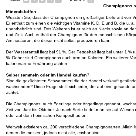
Champignons si
Mineralstoffen
Wussten Sie, dass der Champignon ein großartiger Lieferant von Vi
Er enthält zum einen die wichtigen Vitamine K, D, E und B, die u. 
unentbehrlich sind. Des Weiteren ist er reich an Niacin sowie an de
und Zink. Auch enthält der Champignon für den menschlichen Körpe
Aminosäuren, die dieser nicht selbst produzieren kann.
Der Wasseranteil liegt bei 91 %. Der Fettgehalt liegt bei unter 1 % 
%. Daher sind Champignons auch arm an Kalorien. Ein weiterer Vort
kalorienarme Ernährung achten.
Selber sammeln oder im Handel kaufen?
Sind die gezüchteten Schwammerl die der Handel verkauft gesünder a
wachsenden? Diese Frage stellt sich jeder, der auf eine gesunde
achtet.
Die Champignons, auch Egerlinge oder Angerlinge genannt, wachsen
Zeit von Juni bis Oktober. Je nach Sorte findet man sie auf Wiesen
oder auf dem heimischen Komposthaufen.
Weltweit existieren ca. 200 verschiedene Champignonarten. Allein i
denen die meisten, jedoch nicht alle, essbar sind.