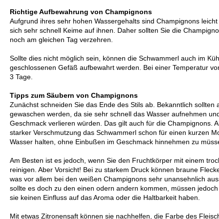
Richtige Aufbewahrung von Champignons
Aufgrund ihres sehr hohen Wassergehalts sind Champignons leicht
sich sehr schnell Keime auf ihnen. Daher sollten Sie die Champigno
noch am gleichen Tag verzehren.
Sollte dies nicht möglich sein, können die Schwammerl auch im Küh
geschlossenen Gefäß aufbewahrt werden. Bei einer Temperatur von 2
3 Tage.
Tipps zum Säubern von Champignons
Zunächst schneiden Sie das Ende des Stils ab. Bekanntlich sollten a
gewaschen werden, da sie sehr schnell das Wasser aufnehmen und 
Geschmack verlieren würden. Das gilt auch für die Champignons. A
starker Verschmutzung das Schwammerl schon für einen kurzen Mo
Wasser halten, ohne Einbußen im Geschmack hinnehmen zu müss
Am Besten ist es jedoch, wenn Sie den Fruchtkörper mit einem tro
reinigen. Aber Vorsicht! Bei zu starkem Druck können braune Fleck
was vor allem bei den weißen Champignons sehr unansehnlich auss
sollte es doch zu den einen odern andern kommen, müssen jedoch 
sie keinen Einfluss auf das Aroma oder die Haltbarkeit haben.
Mit etwas Zitronensaft können sie nachhelfen, die Farbe des Fleisc