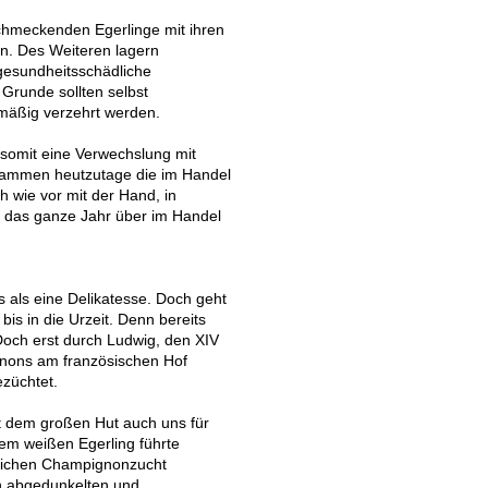
schmeckenden Egerlinge mit ihren
ln. Des Weiteren lagern
 gesundheitsschädliche
Grunde sollten selbst
mäßig verzehrt werden.
 somit eine Verwechslung mit
tammen heutzutage die im Handel
 wie vor mit der Hand, in
h das ganze Jahr über im Handel
 als eine Delikatesse. Doch geht
is in die Urzeit. Denn bereits
Doch erst durch Ludwig, den XIV
gnons am französischen Hof
ezüchtet.
 dem großen Hut auch uns für
m weißen Egerling führte
blichen Champignonzucht
n abgedunkelten und