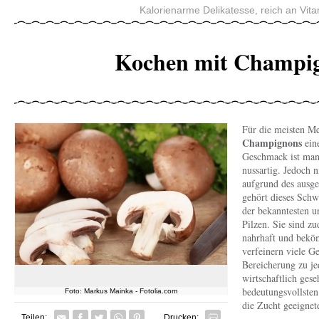
Kalorienarme Delikatesse, reich an Vit
Kochen mit Champi
Für die meisten M
Champignons
ein
Geschmack ist mand
nussartig. Jedoch n
aufgrund des ausg
gehört dieses Schw
der bekanntesten u
Pilzen. Sie sind z
nahrhaft und bek
verfeinern viele Ge
Bereicherung zu j
wirtschaftlich gese
bedeutungsvollsten
Foto: Markus Mainka - Fotolia.com
die Zucht geeignete
Facebook
Twitter
Whatsapp senden
Pin it
Teilen:
Drucken: