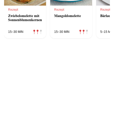
Rezept
Rezept
Rezept
Zwiebelomelette mit
Mangoldomelette
Bärlauc
Sonnenblumenkernen
15–30 MIN
15–30 MIN
5–15 MIN