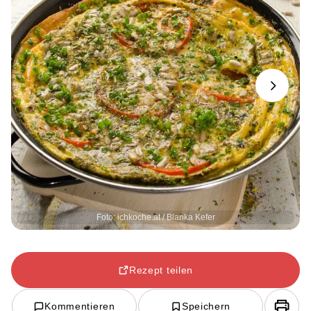
Next
Foto: ichkoche.at / Blanka Kefer
Rezept teilen
Kommentieren
Speichern