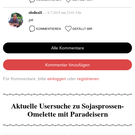
obelixxl1
— 6.7.2015 um 23:01 Uhr
gut
KOMMENTIEREN
GEFÄLLT MIR
Alle Kommentare
Kommentar hinzufügen
Für Kommentare, bitte
einloggen
oder
registrieren
.
Aktuelle Usersuche zu Sojasprossen-
Omelette mit Paradeisern