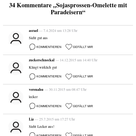
34 Kommentare „Sojasprossen-Omelette mit
Paradeisern“
asrael
— 7.4.2024 um 13:28 Uhr
Sieht gut aus
KOMMENTIEREN
GEFÄLLT MIR
zuckerschneckal
— 14.12.2015 um 14:40 Uhr
Klingt wirklich gut
KOMMENTIEREN
GEFÄLLT MIR
verenahu
— 30.11.2015 um 08:47 Uhr
lecker
KOMMENTIEREN
GEFÄLLT MIR
Liz
— 25.7.2015 um 17:27 Uhr
Sieht Lecker aus!
KOMMENTIEREN
GEFÄLLT MIR