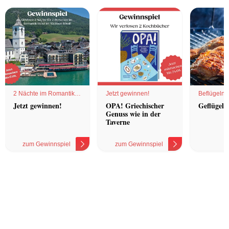
2 Nächte im Romantik
Jetzt gewinnen!
Beflügelnd
Hotel
Jetzt gewinnen!
OPA! Griechischer
Geflügel 
Genuss wie in der
Taverne
zum Gewinnspiel
zum Gewinnspiel
z