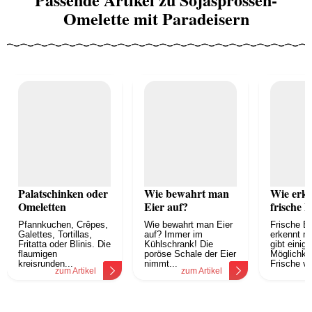
Omelette mit Paradeisern
Palatschinken oder
Wie bewahrt man
Wie erk
Omeletten
Eier auf?
frische E
Pfannkuchen, Crêpes,
Wie bewahrt man Eier
Frische Ei
Galettes, Tortillas,
auf? Immer im
erkennt m
Fritatta oder Blinis. Die
Kühlschrank! Die
gibt einige
flaumigen
poröse Schale der Eier
Möglichkei
kreisrunden...
nimmt...
Frische vo
zum Artikel
zum Artikel
z