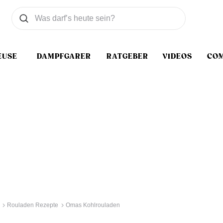
Was wollen Sie suchen
Suchen
EUSE
DAMPFGARER
RATGEBER
VIDEOS
CO
Rouladen Rezepte
Omas Kohlrouladen