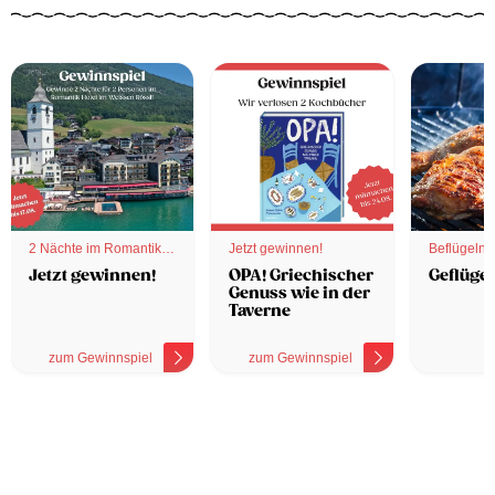
2 Nächte im Romantik
Jetzt gewinnen!
Beflügelnd
Hotel
Jetzt gewinnen!
OPA! Griechischer
Geflügel
Genuss wie in der
Taverne
zum Gewinnspiel
zum Gewinnspiel
z