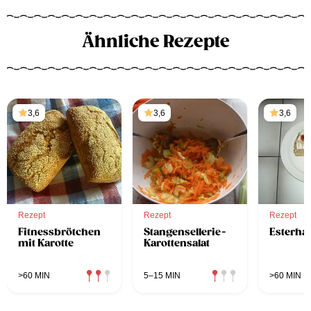
Ähnliche Rezepte
3,6
3,6
3,6
Rezept
Rezept
Rezept
Fitnessbrötchen
Stangensellerie-
Esterha
mit Karotte
Karottensalat
>60 MIN
5–15 MIN
>60 MIN