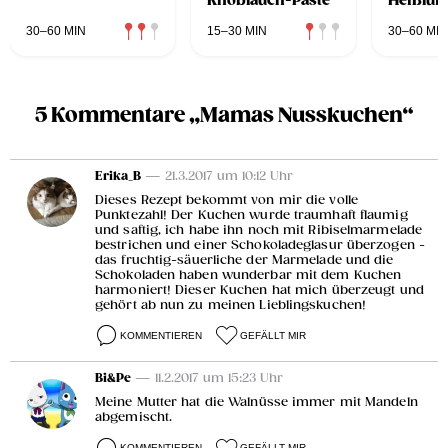
Knoblauch-Paste
Heißluft
30–60 MIN
15–30 MIN
30–60 MIN
5 Kommentare „Mamas Nusskuchen“
Erika_B
— 21.3.2017 um 10:12 Uhr
Dieses Rezept bekommt von mir die volle
Punktezahl! Der Kuchen wurde traumhaft flaumig
und saftig, ich habe ihn noch mit Ribiselmarmelade
bestrichen und einer Schokoladeglasur überzogen -
das fruchtig-säuerliche der Marmelade und die
Schokoladen haben wunderbar mit dem Kuchen
harmoniert! Dieser Kuchen hat mich überzeugt und
gehört ab nun zu meinen Lieblingskuchen!
KOMMENTIEREN
GEFÄLLT MIR
Bi&Pe
— 11.2.2017 um 15:23 Uhr
Meine Mutter hat die Walnüsse immer mit Mandeln
abgemischt.
KOMMENTIEREN
GEFÄLLT MIR