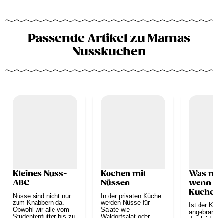
Passende Artikel zu Mamas
Nusskuchen
Kleines Nuss-
Kochen mit
Was ma
ABC
Nüssen
wenn d
Kuche
Nüsse sind nicht nur
In der privaten Küche
angebr
zum Knabbern da.
werden Nüsse für
Ist der K
Obwohl wir alle vom
Salate wie
angebrannt
Studentenfutter bis zu
Waldorfsalat oder