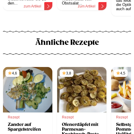
das leider
den...
Obstsalat...
die Optik,
zum Artikel
zum Artikel
auch auf d
z
Ähnliche Rezepte
4,6
3,8
4,5
Rezept
Rezept
Rezept
Zander auf
Ofenerdäpfel mit
Selbstg
Spargelstreifen
Parmesan-
Pommes 