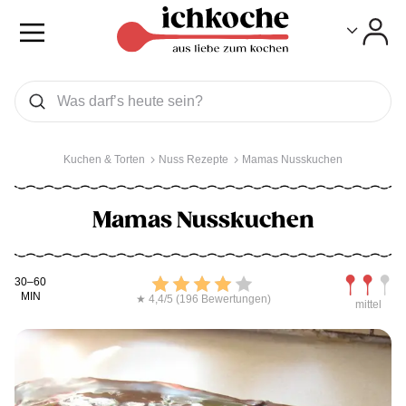
Toggle
Toggle
Was wollen Sie suchen
Suchen
Kuchen & Torten
Nuss Rezepte
Mamas Nusskuchen
Mamas Nusskuchen
Kochdauer
Bewerten
Schwierig
30–60
MIN
★ 4,4/5 (196 Bewertungen)
mittel