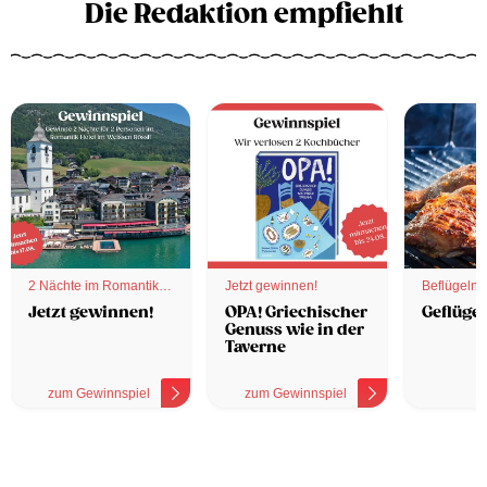
Die Redaktion empfiehlt
2 Nächte im Romantik
Jetzt gewinnen!
Beflügelnd
Hotel
Jetzt gewinnen!
OPA! Griechischer
Geflügel
Genuss wie in der
Taverne
zum Gewinnspiel
zum Gewinnspiel
z