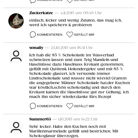
Zuckerkatze
— 4.11.2015 um 09:49 Uhr
einfach, lecker und wenig Zutaten, das mag ich.
werd ich speichern & probieren
KOMMENTIEREN
GEFÄLLT MIR
wmally
— 23.10.2015 um 18:31 Uhr
Ich hab die 85 % Schokolade im Wasserbad
schmelzen lassen und zum Teig Mandeln und
Haselnüsse dazu Haselnuss Krokant genommen,
gefüllt mit Quitten& Holundergelee und mit 85 %
Schokolade glasiert, ich verwende immer
Lindtschokolade und wusste nicht wieviel Gramm
die angegebene Männer Schokolade hat,der Kuchen
war köstlich,schön schokoladig und durch den
Krokant kamen die Haselnüsse gut zur Geltung, ich
mach ihn sicher wieder,danke fürs Rezept
KOMMENTIEREN
GEFÄLLT MIR
Summer63
— 1.10.2015 um 14:22 Uhr
Sehr lecker. Habe den Kuchen noch mit
Marillenmarmelade gefüllt und bestrichen. Mit
Schokoglasur überzogen.