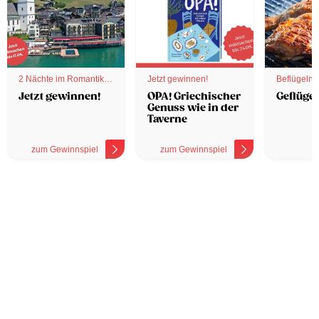
2 Nächte im Romantik
Jetzt gewinnen!
Beflügelnd
Hotel
Jetzt gewinnen!
OPA! Griechischer
Geflügel
Genuss wie in der
Taverne
zum Gewinnspiel
zum Gewinnspiel
z