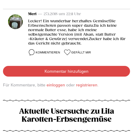
Merl
— 27.1.2018 um 22:11 Uhr
Lecker! Ein wunderbar herzhaftes Gemüse!Die
Erbsenschoten passen super dazu.Da ich keine
normale Butter esse, habe ich meine
selbstgemachte Version (mit Alsan, statt Butter
+Kräuter & Gewürze) verwendet.Zucker habe ich für
das Gericht nicht gebraucht.
KOMMENTIEREN
GEFÄLLT MIR
Kommentar hinzufügen
Für Kommentare, bitte
einloggen
oder
registrieren
.
Aktuelle Usersuche zu Lila
Karotten-Erbsengemüse