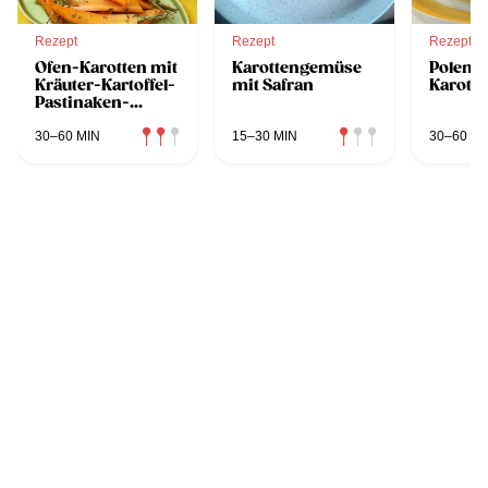
Rezept
Rezept
Rezept
Ofen-Karotten mit
Karottengemüse
Polenta
Kräuter-Kartoffel-
mit Safran
Karott
Pastinaken-
Stampf
30–60 MIN
15–30 MIN
30–60 MI