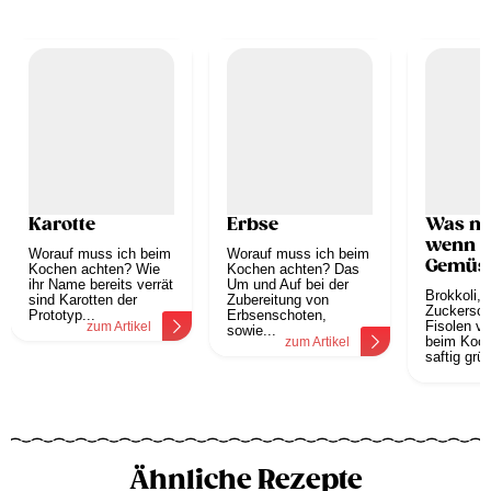
Karotte
Erbse
Was ma
wenn g
Worauf muss ich beim
Worauf muss ich beim
Gemüs
Kochen achten? Wie
Kochen achten? Das
ihr Name bereits verrät
Um und Auf bei der
Kochen
Brokkoli, 
sind Karotten der
Zubereitung von
Farbe v
Zuckersch
Prototyp...
Erbsenschoten,
Fisolen ve
zum Artikel
sowie...
beim Koch
zum Artikel
saftig grün
z
Ähnliche Rezepte