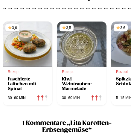
3,6
3,5
3,6
Rezept
Rezept
Rezept
Faschierte
Kiwi-
Spätzle 
Laibchen mit
Weintrauben-
Schink
Spinat
Marmelade
30–60 MIN
30–60 MIN
5–15 MIN
1 Kommentare „Lila Karotten-
Erbsengemüse“