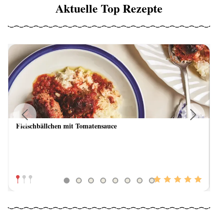
Aktuelle Top Rezepte
Fleischbällchen mit Tomatensauce
Previous
Next