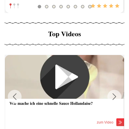
Top Videos
Wie mache ich eine schnelle Sauce Hollandaise?
Previous
Next
zum Video