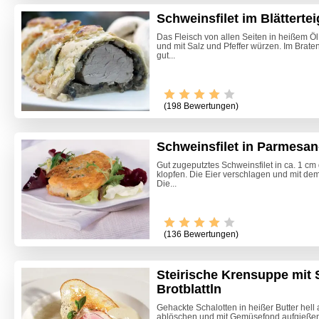
Schweinsfilet im Blättertei
Das Fleisch von allen Seiten in heißem Ö
und mit Salz und Pfeffer würzen. Im Bra
gut...
(198 Bewertungen)
Schweinsfilet in Parmesan
Gut zugeputztes Schweinsfilet in ca. 1 c
klopfen. Die Eier verschlagen und mit d
Die...
(136 Bewertungen)
Steirische Krensuppe mit 
Klassisc
Brotblattln
Gehackte Schalotten in heißer Butter hell 
ablöschen und mit Gemüsefond aufgießen.