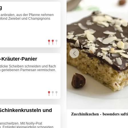
g
l anbraten, aus der Pfanne nehmen
tenfond Zwiebel und Champignons
-Kräuter-Panier
Previous
m dicke Scheiben schneiden und flach
em geriebenen Parmesan vermischen.
Schinkenkrusteln und
he Schinkenfleckerl
Zucchinikuchen - besonders saft
anschwitzen. Mit Noilly-Prat
 Erdäpfel kleinwürfelig schneiden,