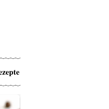
ezepte