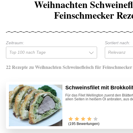
Weihnachten Schweinefl
Feinschmecker Rez
Zeitraum:
Sortiert nach:
Top 100 nach Tage
Relevanz
22 Rezepte zu Weihnachten Schweinefleisch für Feinschmecker
Schweinsfilet mit Brokkolif
Für das Filet Wellington zuerst den Blätte
allen Seiten in heißem Öl anbraten, aus 
(195 Bewertungen)