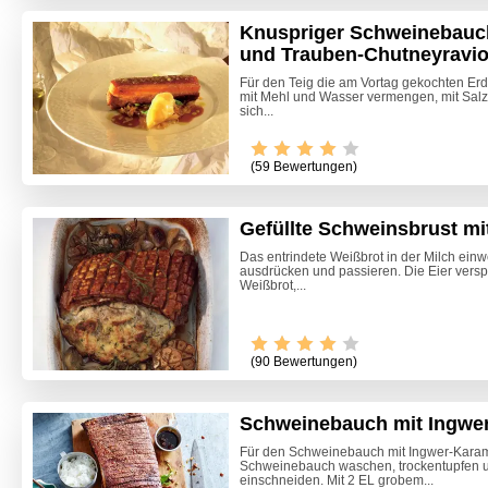
Knuspriger Schweinebauc
und Trauben-Chutneyravio
Für den Teig die am Vortag gekochten Erd
mit Mehl und Wasser vermengen, mit Salz 
sich...
(59 Bewertungen)
Gefüllte Schweinsbrust mi
Das entrindete Weißbrot in der Milch ein
ausdrücken und passieren. Die Eier verspr
Weißbrot,...
Video -
(90 Bewertungen)
Schweinebauch mit Ingwe
Für den Schweinebauch mit Ingwer-Karam
Schweinebauch waschen, trockentupfen un
einschneiden. Mit 2 EL grobem...