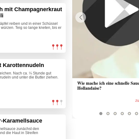
h mit Champagnerkraut
li
äpfel reiben und in einer Schüssel
Previous
würzen. Teig so lange kneten, bis er
t Karottennudeln
weichen. Nach ca. ¼ Stunde gut
udeln und unter die Butter ziehen.
 Sauce aus Bratrückstand
Wie mache ich eine schnelle Sau
Hollandaise?
zum Video
z
r-Karamellsauce
ellsauce zunächst den
d die Haut in Streifen