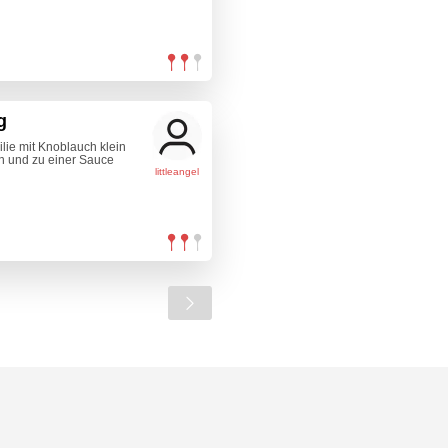
g
ilie mit Knoblauch klein
n und zu einer Sauce
littleangel