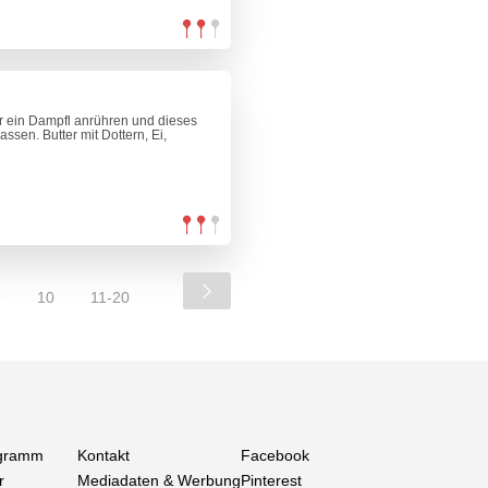
r ein Dampfl anrühren und dieses
sen. Butter mit Dottern, Ei,
9
10
11-20
gramm
Kontakt
Facebook
r
Mediadaten & Werbung
Pinterest