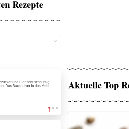
ten Rezepte
Aktuelle Top R
llezucker und Eier sehr schaumig
ren. Das Backpulver in das Mehl