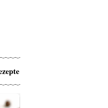
ezepte