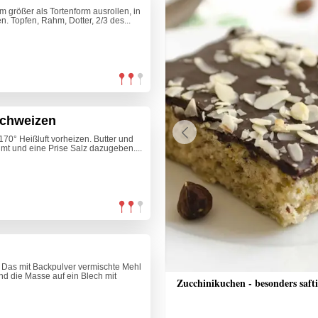
cm größer als Tortenform ausrollen, in
 Topfen, Rahm, Dotter, 2/3 des...
chweizen
0° Heißluft vorheizen. Butter und
Previous
mt und eine Prise Salz dazugeben....
 Das mit Backpulver vermischte Mehl
nd die Masse auf ein Blech mit
he Pizza
Zucchinikuchen - besonders saft