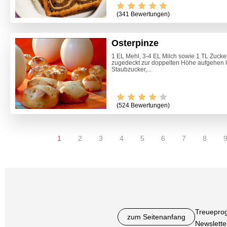
(341 Bewertungen)
Osterpinze
1 EL Mehl, 3-4 EL Milch sowie 1 TL Zucke
zugedeckt zur doppelten Höhe aufgehen las
Staubzucker,...
(524 Bewertungen)
1
2
3
4
5
6
7
8
Treuepro
zum Seitenanfang
Newslette