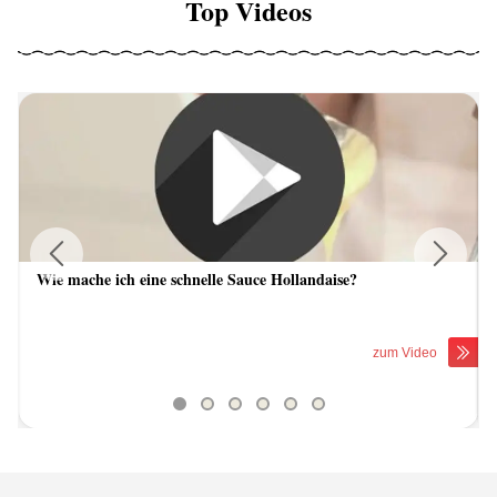
Top Videos
Wie mache ich eine schnelle Sauce Hollandaise?
Previous
Next
zum Video