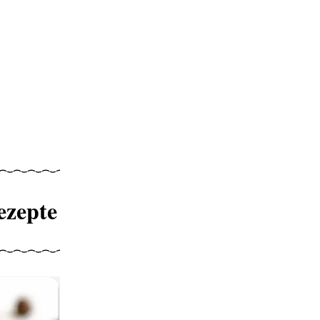
ezepte