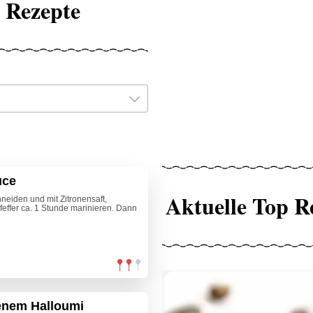
 Rezepte
uce
Aktuelle Top R
hneiden und mit Zitronensaft,
feffer ca. 1 Stunde marinieren. Dann
enem Halloumi