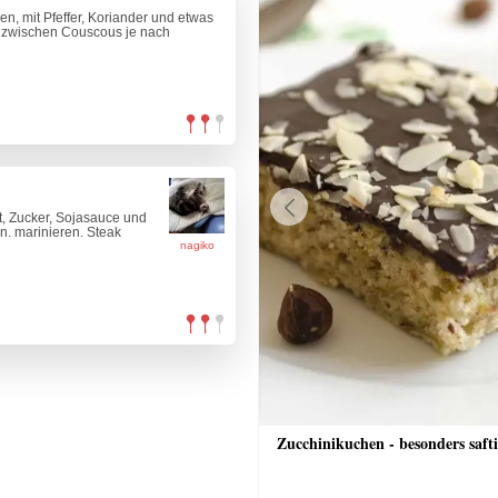
n, mit Pfeffer, Koriander und etwas
Inzwischen Couscous je nach
t, Zucker, Sojasauce und
Previous
n. marinieren. Steak
nagiko
nkuchen
Zucchinikuchen - besonders saft