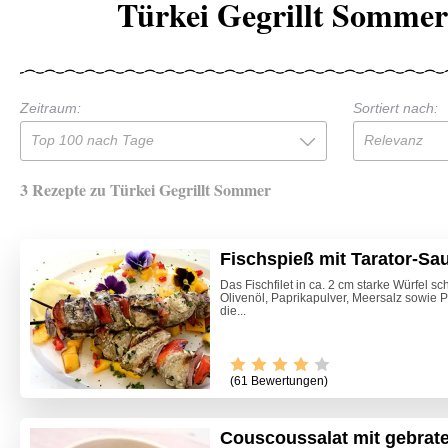
Türkei Gegrillt Sommer
Zeitraum:
Sortiert nach:
Top 100 nach Tage
Relevanz
3 Rezepte zu Türkei Gegrillt Sommer
Fischspieß mit Tarator-Sa
Das Fischfilet in ca. 2 cm starke Würfel sc
Olivenöl, Paprikapulver, Meersalz sowie P
die...
(61 Bewertungen)
Couscoussalat mit gebrat