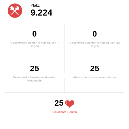
Platz:
9.224
0
0
Gesammelte Herzen innerhalb von 7
Gesammelte Herzen innerhalb von 30
Tagen
Tagen
25
25
Gesammelte Herzen im aktuellen
Alle bisher gesammelten Herzen
Herzenjahr
25
Einlösbare Herzen