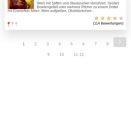
Wein mit Säften und Staubzucker verrühren. Großes
Bowlengefäß oder mehrere Pitcher zu einem Drittel
mit Eiswürfeln füllen, Wein aufgießen, Obststückchen...
(114 Bewertungen)
1
2
3
4
5
6
7
8
9
10
11-11