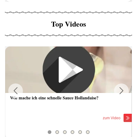
Top Videos
Wie mache ich eine schnelle Sauce Hollandaise?
Previous
Next
zum Video