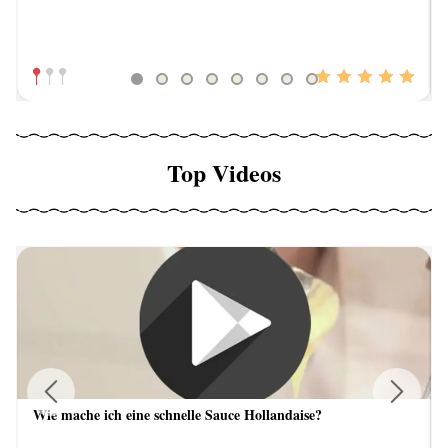
Top Videos
Wie mache ich eine schnelle Sauce Hollandaise?
Previous
Next