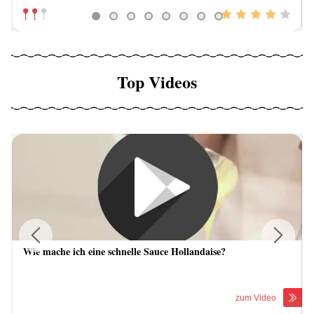
Top Videos
Wie mache ich eine schnelle Sauce Hollandaise?
Previous
Next
zum Video