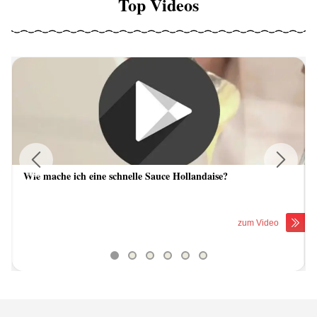
Top Videos
Wie mache ich eine schnelle Sauce Hollandaise?
Previous
Next
zum Video