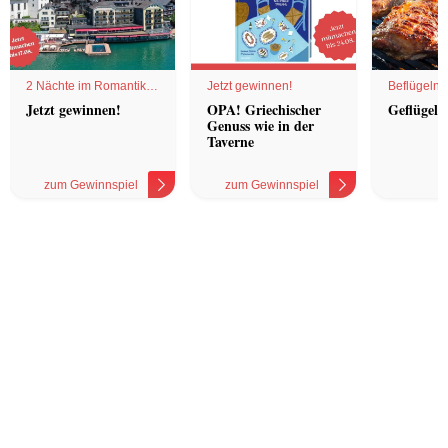
2 Nächte im Romantik
Jetzt gewinnen!
Beflügelnd
Hotel
Jetzt gewinnen!
OPA! Griechischer
Geflügel 
Genuss wie in der
Taverne
zum Gewinnspiel
zum Gewinnspiel
z