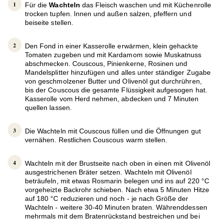
Für die
Wachteln
das Fleisch waschen und mit Küchenrolle
trocken tupfen. Innen und außen salzen, pfeffern und
beiseite stellen.
Den Fond in einer Kasserolle erwärmen, klein gehackte
Tomaten zugeben und mit Kardamom sowie Muskatnuss
abschmecken. Couscous, Pinienkerne, Rosinen und
Mandelsplitter hinzufügen und alles unter ständiger Zugabe
von geschmolzener Butter und Olivenöl gut durchrühren,
bis der Couscous die gesamte Flüssigkeit aufgesogen hat.
Kasserolle vom Herd nehmen, abdecken und 7 Minuten
quellen lassen.
Die Wachteln mit Couscous füllen und die Öffnungen gut
vernähen. Restlichen Couscous warm stellen.
Wachteln mit der Brustseite nach oben in einen mit Olivenöl
ausgestrichenen Bräter setzen. Wachteln mit Olivenöl
beträufeln, mit etwas Rosmarin belegen und ins auf 220 °C
vorgeheizte Backrohr schieben. Nach etwa 5 Minuten Hitze
auf 180 °C reduzieren und noch - je nach Größe der
Wachteln - weitere 30-40 Minuten braten. Währenddessen
mehrmals mit dem Bratenrückstand bestreichen und bei