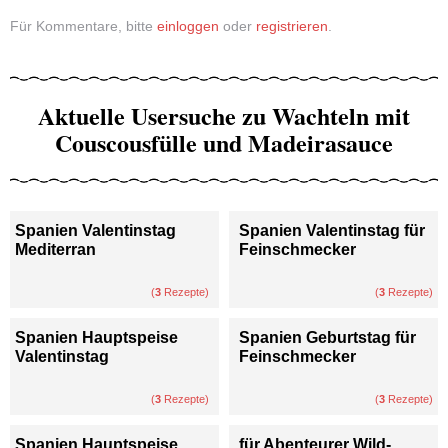
Für Kommentare, bitte
einloggen
oder
registrieren
.
Aktuelle Usersuche zu Wachteln mit
Couscousfülle und Madeirasauce
Spanien Valentinstag
Spanien Valentinstag für
Mediterran
Feinschmecker
(
3
Rezepte)
(
3
Rezepte)
Spanien Hauptspeise
Spanien Geburtstag für
Valentinstag
Feinschmecker
(
3
Rezepte)
(
3
Rezepte)
Spanien Hauptspeise
für Abenteurer Wild-