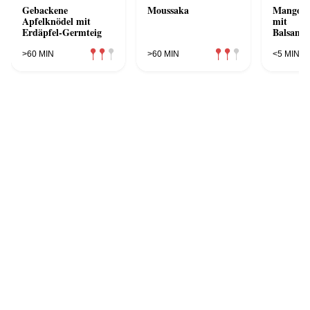
Gebackene
Moussaka
Mango-A
Apfelknödel mit
mit
Erdäpfel-Germteig
Balsamic
>60 MIN
>60 MIN
<5 MIN