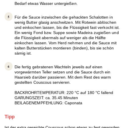
Bedarf etwas Wasser untergießen.
Für die Sauce inzwischen die gehackten Schalotten in
wenig Butter glasig anschwitzen. Mit Rotwein ablöschen
und einkochen lassen, bis die Flüssigkeit fast verkocht ist.
Ein wenig Fond bzw. Suppe sowie Madeira zugießen und
die Flüssigkeit abermals auf weniger als die Hälfte
einkochen lassen. Vom Herd nehmen und die Sauce mit
kalten Butterstücken montieren (binden), bis sie schön
sämig ist.
Die fertig gebratenen Wachteln jeweils auf einen
vorgewärmten Teller setzen und die Sauce durch ein
Haarsieb darüber passieren. Mit dem Rest des warm
gestellten Couscous servieren.
BACKROHRTEMPERATUR: 220 °C auf 180 °C fallend
GARUNGSZEIT: ca. 35.45 Minuten
BEILAGENEMPFEHLUNG: Caponata
Tipp
Ist der extra gereichte Couscous schon etwas zu fest geworden,