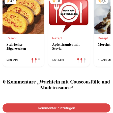
3,6
3,8
3,6
Rezept
Rezept
Rezept
Steirischer
Apfeltiramisu mit
Morchelg
Jägerwecken
Stevia
>60 MIN
>60 MIN
15–30 MIN
0 Kommentare „Wachteln mit Couscousfülle und
Madeirasauce“
Kommentar hinzufügen