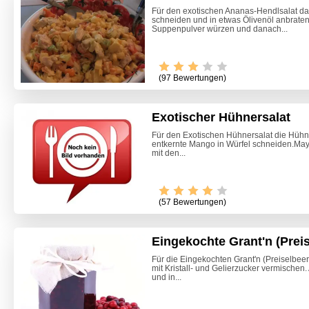
Für den exotischen Ananas-Hendlsalat das
schneiden und in etwas Ölivenöl anbraten
Suppenpulver würzen und danach...
(97 Bewertungen)
Exotischer Hühnersalat
Für den Exotischen Hühnersalat die Hühn
entkernte Mango in Würfel schneiden.Ma
mit den...
(57 Bewertungen)
Eingekochte Grant'n (Prei
Für die Eingekochten Grant'n (Preiselbeer
mit Kristall- und Gelierzucker vermische
Marille
und in...