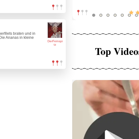
rfilets braten und in
Die Ananas in kleine
DerFeinspi
tz
Top Video