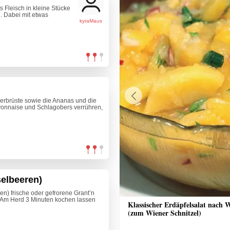
 Fleisch in kleine Stücke
. Dabei mit etwas
kyraMaus
erbrüste sowie die Ananas und die
Previous
yonnaise und Schlagobers verrühren,
selbeeren)
en) frische oder gefrorene Grant’n
n. Am Herd 3 Minuten kochen lassen
nkuchen mit Streusel
Klassischer Erdäpfelsalat nach 
(zum Wiener Schnitzel)