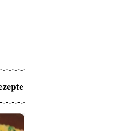
ezepte