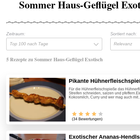
Sommer Haus-Geflügel Exot
Zeitraum:
Sortiert nach:
Top 100 nach Tage
Relevanz
5 Rezepte zu Sommer Haus-Geflügel Exotisch
Pikante Hühnerfleischspie
Für die Hühnerfleischspieße das Hühnerfl
Streifen schneiden, salzen und pfeffern.
Kokosmilch, Curry und wer mag auch mit..
(34 Bewertungen)
Exotischer Ananas-Hendls