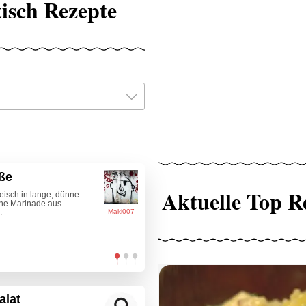
isch Rezepte
ße
Aktuelle Top R
eisch in lange, dünne
Eine Marinade aus
.
Maki007
alat