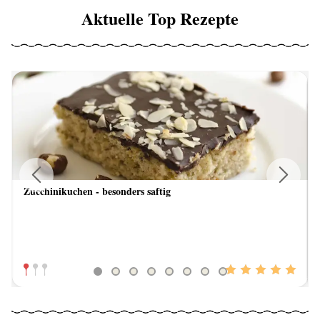
Aktuelle Top Rezepte
Zucchinikuchen - besonders saftig
Previous
Next