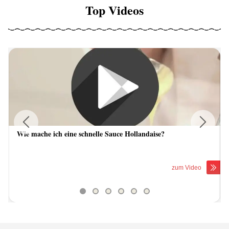
Top Videos
Wie mache ich eine schnelle Sauce Hollandaise?
Previous
Next
zum Video