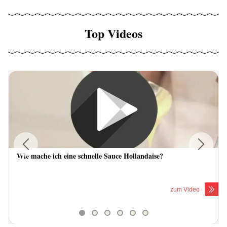
Top Videos
Wie mache ich eine schnelle Sauce Hollandaise?
Previous
Next
zum Video