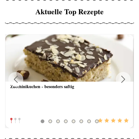
Aktuelle Top Rezepte
Zucchinikuchen - besonders saftig
Previous
Next