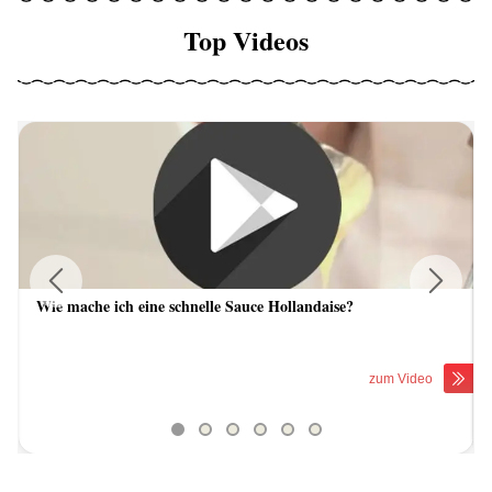
Top Videos
Wie mache ich eine schnelle Sauce Hollandaise?
Previous
Next
zum Video