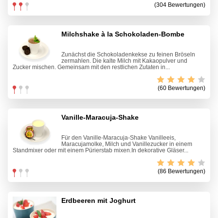
(304 Bewertungen)
Milchshake à la Schokoladen-Bombe
Zunächst die Schokoladenkekse zu feinen Bröseln
zermahlen. Die kalte Milch mit Kakaopulver und
Zucker mischen. Gemeinsam mit den restlichen Zutaten in...
(60 Bewertungen)
Vanille-Maracuja-Shake
Für den Vanille-Maracuja-Shake Vanilleeis,
Maracujamolke, Milch und Vanillezucker in einem
Standmixer oder mit einem Pürierstab mixen.In dekorative Gläser...
(86 Bewertungen)
Erdbeeren mit Joghurt